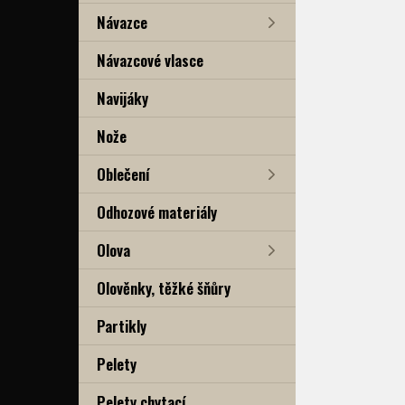
Návazce
Návazcové vlasce
Navijáky
Nože
Oblečení
Odhozové materiály
Olova
Olověnky, těžké šňůry
Partikly
Pelety
Pelety chytací