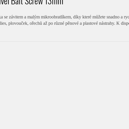
ivel Bait Screw 13mm
a se závitem a malým mikroobratlíkem, díky které můžete snadno a rych
lies, plovouček, ořechů až po různé pěnové a plastové nástrahy. K disp