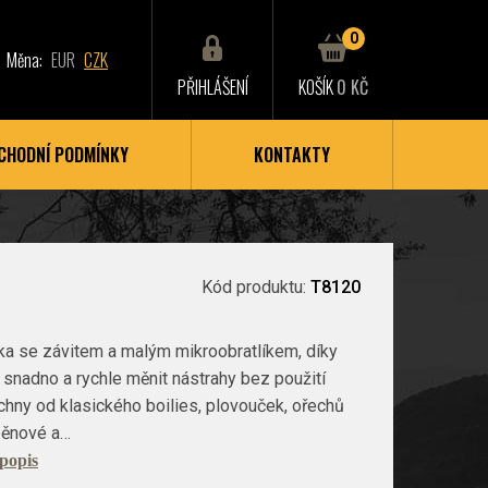
0
Měna:
EUR
CZK
PŘIHLÁŠENÍ
KOŠÍK
0 KČ
CHODNÍ PODMÍNKY
KONTAKTY
Kód produktu:
T8120
ka se závitem a malým mikroobratlíkem, díky
snadno a rychle měnit nástrahy bez použití
echny od klasického boilies, plovouček, ořechů
pěnové a…
 popis