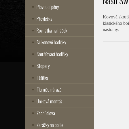
Nash Sw
Plovoucí pěny
Kovová skrutk
Převlečky
klasického boi
Rovnátka na háček
nástrahy.
Silikonové hadičky
Smršťovací hadičky
Stopery
Těžítka
Tlumiče nárazů
Úniková montáž
Zadní olova
Zarážky na boilie