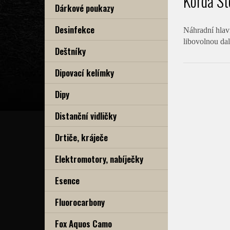
Korda St
Dárkové poukazy
Desinfekce
Náhradní hlavi
libovolnou dal
Deštníky
Dipovací kelímky
Dipy
Distanční vidličky
Drtiče, kráječe
Elektromotory, nabíječky
Esence
Fluorocarbony
Fox Aquos Camo