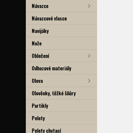
Návazce
Návazcové vlasce
Navijáky
Nože
Oblečení
Odhozové materiály
Olova
Olověnky, těžké šňůry
Partikly
Pelety
Pelety chytací