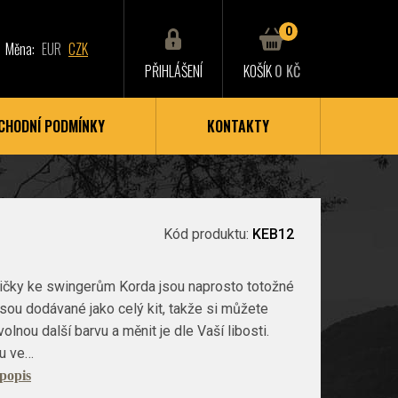
0
Měna:
EUR
CZK
PŘIHLÁŠENÍ
KOŠÍK
0 KČ
CHODNÍ PODMÍNKY
KONTAKTY
Kód produktu:
KEB12
vičky ke swingerům Korda jsou naprosto totožné
 jsou dodávané jako celý kit, takže si můžete
olnou další barvu a měnit je dle Vaší libosti.
u ve…
 popis