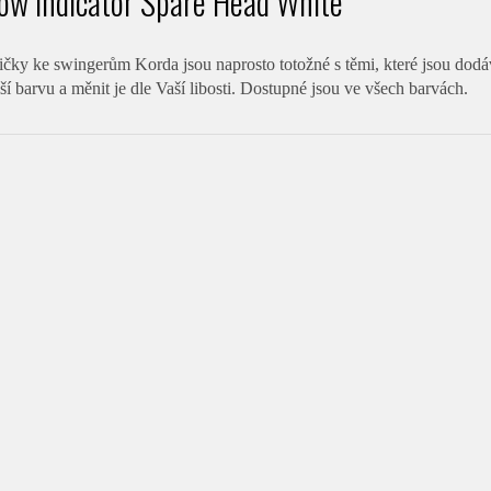
ow Indicator Spare Head White
čky ke swingerům Korda jsou naprosto totožné s těmi, které jsou dodáv
ší barvu a měnit je dle Vaší libosti. Dostupné jsou ve všech barvách.