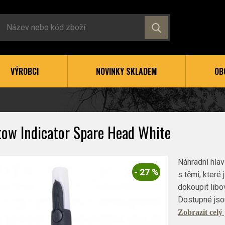
VÝROBCI
NOVINKY SKLADEM
OB
tow Indicator Spare Head White
Náhradní hla
- 27 %
s těmi, které
dokoupit libov
Dostupné jso
Zobrazit celý