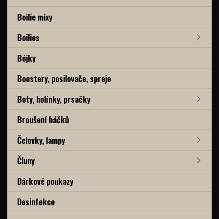
Boilie mixy
Boilies
Bójky
Boostery, posilovače, spreje
Boty, holínky, prsačky
Broušení háčků
Čelovky, lampy
Čluny
Dárkové poukazy
Desinfekce