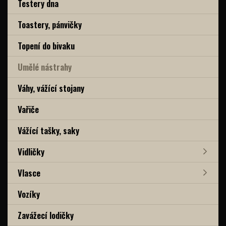
Testery dna
Toastery, pánvičky
Topení do bivaku
Umělé nástrahy
Váhy, vážící stojany
Vařiče
Vážící tašky, saky
Vidličky
Vlasce
Vozíky
Zavážecí lodičky