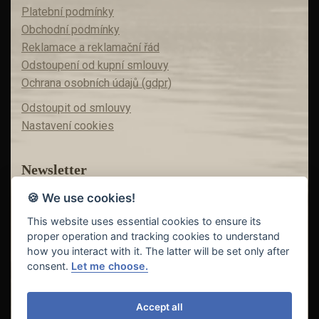
Platební podmínky
Obchodní podmínky
Reklamace a reklamační řád
Odstoupení od kupní smlouvy
Ochrana osobních údajů (gdpr)
Odstoupit od smlouvy
Nastavení cookies
Newsletter
🍪 We use cookies!
Máte zájem o akční nabídky?
Teď už vám nic neunikne!
This website uses essential cookies to ensure its
proper operation and tracking cookies to understand
how you interact with it. The latter will be set only after
consent.
Let me choose.
Odeslat
Accept all