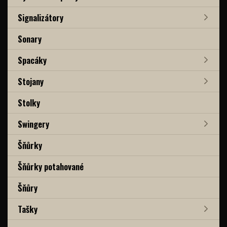
Signalizátory
Sonary
Spacáky
Stojany
Stolky
Swingery
Šňůrky
Šňůrky potahované
Šňůry
Tašky