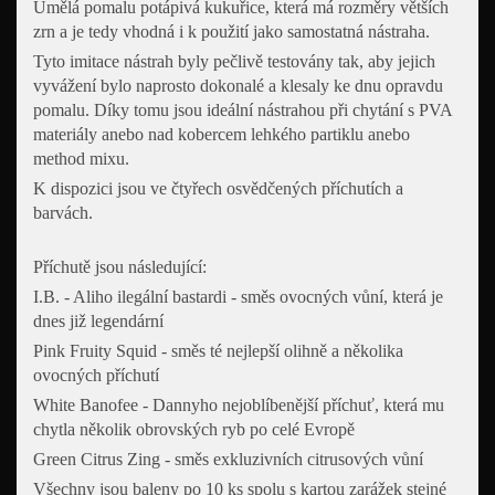
Umělá pomalu potápivá kukuřice, která má rozměry větších
zrn a je tedy vhodná i k použití jako samostatná nástraha.
Tyto imitace nástrah byly pečlivě testovány tak, aby jejich
vyvážení bylo naprosto dokonalé a klesaly ke dnu opravdu
pomalu. Díky tomu jsou ideální nástrahou při chytání s PVA
materiály anebo nad kobercem lehkého partiklu anebo
method mixu.
K dispozici jsou ve čtyřech osvědčených příchutích a
barvách.
Příchutě jsou následující:
I.B. - Aliho ilegální bastardi - směs ovocných vůní, která je
dnes již legendární
Pink Fruity Squid - směs té nejlepší olihně a několika
ovocných příchutí
White Banofee - Dannyho nejoblíbenější příchuť, která mu
chytla několik obrovských ryb po celé Evropě
Green Citrus Zing - směs exkluzivních citrusových vůní
Všechny jsou baleny po 10 ks spolu s kartou zarážek stejné