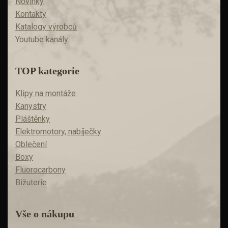
Novinky
Kontakty
Katalogy výrobců
Youtube kanály
TOP kategorie
Klipy na montáže
Kanystry
Pláštěnky
Elektromotory, nabíječky
Oblečení
Boxy
Fluorocarbony
Bižuterie
Vše o nákupu