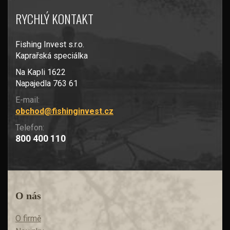
RYCHLÝ KONTAKT
Fishing Invest s.r.o.
Kaprařská speciálka
Na Kapli 1622
Napajedla 763 61
E-mail:
obchod@fishinginvest.cz
Telefon:
800 400 110
O nás
O firmě