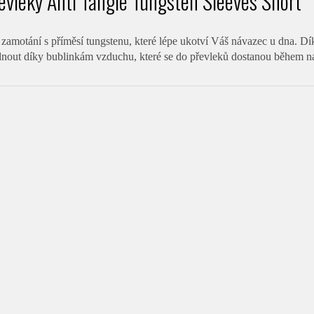
evleky Anti Tangle Tungsten Sleeves Short
 zamotání s příměsí tungstenu, které lépe ukotví Váš návazec u dna. Dí
nout díky bublinkám vzduchu, které se do převleků dostanou během náh