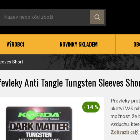
VÝROBCI
NOVINKY SKLADEM
OB
leeves Short
evleky Anti Tangle Tungsten Sleeves Sho
Převleky prot
- 14 %
ukotví Váš ná
možnost, že 
vzduchu, kte
Zobrazit celý