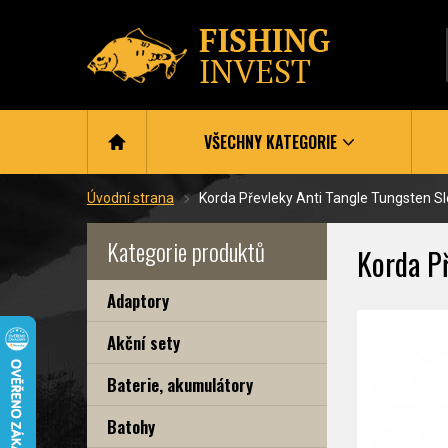
VŠECHNY KATEGORIE
Úvodní strana
Korda Převleky Anti Tangle Tungsten S
Kategorie produktů
Korda Př
Adaptory
Akční sety
Baterie, akumulátory
Batohy