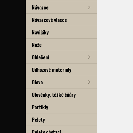
Návazce
Návazcové vlasce
Navijáky
Nože
Oblečení
Odhozové materiály
Olova
Olověnky, těžké šňůry
Partikly
Pelety
Pelety chytací