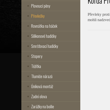
Korda Př
Plovoucí pěny
Převleky proti
Převlečky
mohli nadzved
Rovnátka na háček
Silikonové hadičky
Smršťovací hadičky
Stopery
Těžítka
Tlumiče nárazů
Úniková montáž
Zadní olova
Zarážky na boilie