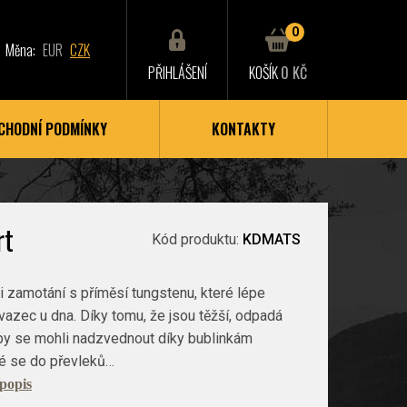
0
Měna:
EUR
CZK
PŘIHLÁŠENÍ
KOŠÍK
0 KČ
CHODNÍ PODMÍNKY
KONTAKTY
rt
Kód produktu:
KDMATS
i zamotání s příměsí tungstenu, které lépe
vazec u dna. Díky tomu, že jsou těžší, odpadá
by se mohli nadzvednout díky bublinkám
ré se do převleků…
 popis