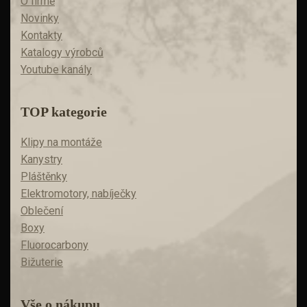
O firmě
Novinky
Kontakty
Katalogy výrobců
Youtube kanály
TOP kategorie
Klipy na montáže
Kanystry
Pláštěnky
Elektromotory, nabíječky
Oblečení
Boxy
Fluorocarbony
Bižuterie
Vše o nákupu