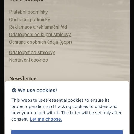
Platební podmínky
Obchodní podmínky
Reklamace a reklamační řád
Odstoupení od kupní smlouvy
Ochrana osobních údajů (gdpr)
Odstoupit od smlouvy
Nastavení cookies
Newsletter
🍪 We use cookies!
Máte zájem o akční nabídky?
Teď už vám nic neunikne!
This website uses essential cookies to ensure its
proper operation and tracking cookies to understand
how you interact with it. The latter will be set only after
consent.
Let me choose.
Odeslat