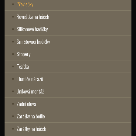
Převlečky
Rovnátka na háček
Silikonové hadičky
Smršťovací hadičky
Stopery
Těžítka
Tlumiče nárazů
Úniková montáž
Zadní olova
Zarážky na boilie
Zarážky na háček