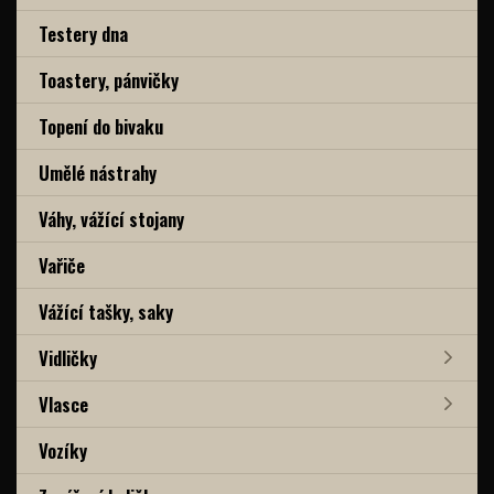
Testery dna
Toastery, pánvičky
Topení do bivaku
Umělé nástrahy
Váhy, vážící stojany
Vařiče
Vážící tašky, saky
Vidličky
Vlasce
Vozíky