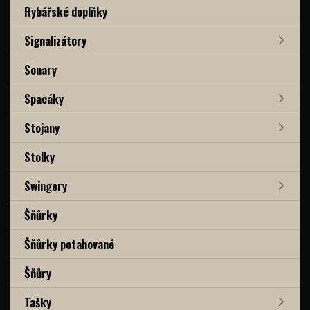
Rybářské doplňky
Signalizátory
Sonary
Spacáky
Stojany
Stolky
Swingery
Šňůrky
Šňůrky potahované
Šňůry
Tašky