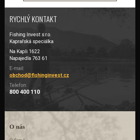
RYCHLÝ KONTAKT
Fishing Invest s.r.o.
Kaprařská speciálka
Na Kapli 1622
Napajedla 763 61
E-mail:
obchod@fishinginvest.cz
Telefon:
800 400 110
O nás