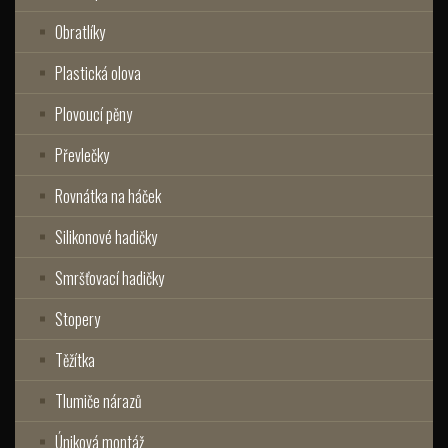
Obratlíky
Plastická olova
Plovoucí pěny
Převlečky
Rovnátka na háček
Silikonové hadičky
Smršťovací hadičky
Stopery
Těžítka
Tlumiče nárazů
Úniková montáž