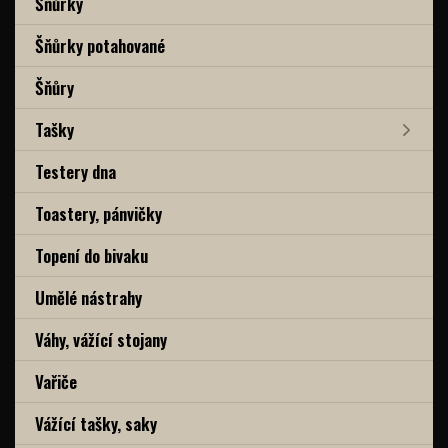
Šňůrky
Šňůrky potahované
Šňůry
Tašky
Testery dna
Toastery, pánvičky
Topení do bivaku
Umělé nástrahy
Váhy, vážící stojany
Vařiče
Vážící tašky, saky