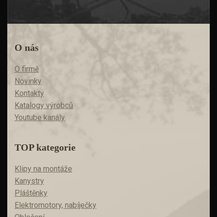
O nás
O firmě
Novinky
Kontakty
Katalogy výrobců
Youtube kanály
TOP kategorie
Klipy na montáže
Kanystry
Pláštěnky
Elektromotory, nabíječky