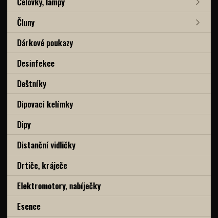
Čelovky, lampy
Čluny
Dárkové poukazy
Desinfekce
Deštníky
Dipovací kelímky
Dipy
Distanční vidličky
Drtiče, kráječe
Elektromotory, nabíječky
Esence