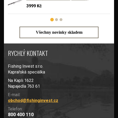
3999 Kč
Všechny novinky skladem
RYCHLÝ KONTAKT
Fishing Invest s.r.o.
Kaprařská speciálka
Na Kapli 1622
Napajedla 763 61
E-mail:
obchod@fishinginvest.cz
Telefon:
800 400 110