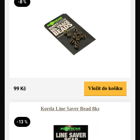
-8 %
99 Kč
Vložit do košíku
Korda Line Saver Bead 8ks
-13 %