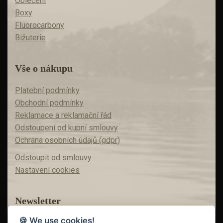
Oblečení
Boxy
Fluorocarbony
Bižuterie
Vše o nákupu
Platební podmínky
Obchodní podmínky
Reklamace a reklamační řád
Odstoupení od kupní smlouvy
Ochrana osobních údajů (gdpr)
Odstoupit od smlouvy
Nastavení cookies
Newsletter
🍪 We use cookies!
Máte zájem o akční nabídky?