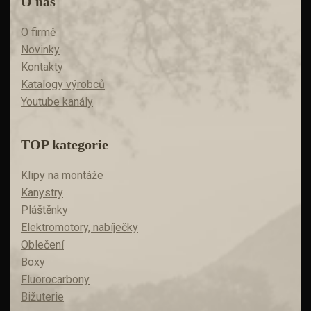
O nás
O firmě
Novinky
Kontakty
Katalogy výrobců
Youtube kanály
TOP kategorie
Klipy na montáže
Kanystry
Pláštěnky
Elektromotory, nabíječky
Oblečení
Boxy
Fluorocarbony
Bižuterie