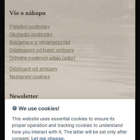
Vše o nákupu
Platební podmínky
Obchodní podmínky
Reklamace a reklamační řád
Odstoupení od kupní smlouvy
Ochrana osobních údajů (gdpr)
Odstoupit od smlouvy
Nastavení cookies
Newsletter
🍪 We use cookies!
Máte zájem o akční nabídky?
Teď už vám nic neunikne!
This website uses essential cookies to ensure its
proper operation and tracking cookies to understand
how you interact with it. The latter will be set only after
consent.
Let me choose.