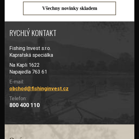
Všechny novinky skladem
RYCHLÝ KONTAKT
Fishing Invest s.r.o.
Kaprařská speciálka
Na Kapli 1622
Napajedla 763 61
E-mail:
obchod@fishinginvest.cz
Telefon:
800 400 110