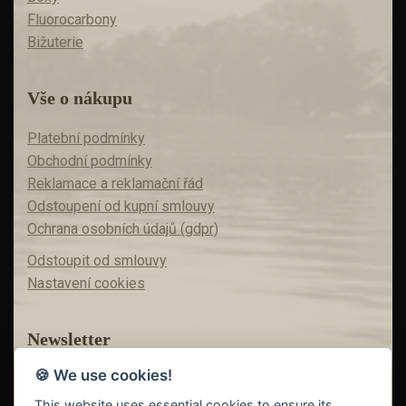
Fluorocarbony
Bižuterie
Vše o nákupu
Platební podmínky
Obchodní podmínky
Reklamace a reklamační řád
Odstoupení od kupní smlouvy
Ochrana osobních údajů (gdpr)
Odstoupit od smlouvy
Nastavení cookies
Newsletter
🍪 We use cookies!
Máte zájem o akční nabídky?
Teď už vám nic neunikne!
This website uses essential cookies to ensure its