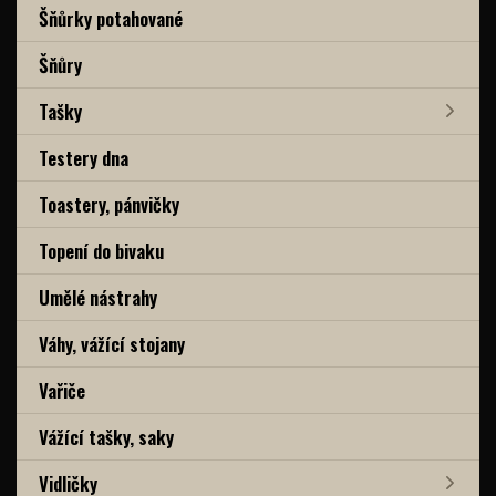
Šňůrky potahované
Šňůry
Tašky
Testery dna
Toastery, pánvičky
Topení do bivaku
Umělé nástrahy
Váhy, vážící stojany
Vařiče
Vážící tašky, saky
Vidličky