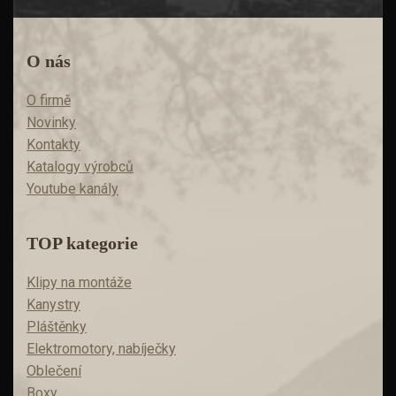
O nás
O firmě
Novinky
Kontakty
Katalogy výrobců
Youtube kanály
TOP kategorie
Klipy na montáže
Kanystry
Pláštěnky
Elektromotory, nabíječky
Oblečení
Boxy