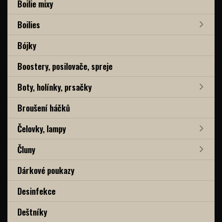
Boilie mixy
Boilies
Bójky
Boostery, posilovače, spreje
Boty, holínky, prsačky
Broušení háčků
Čelovky, lampy
Čluny
Dárkové poukazy
Desinfekce
Deštníky