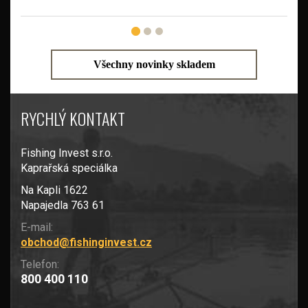
Všechny novinky skladem
RYCHLÝ KONTAKT
Fishing Invest s.r.o.
Kaprařská speciálka
Na Kapli 1622
Napajedla 763 61
E-mail:
obchod@fishinginvest.cz
Telefon:
800 400 110