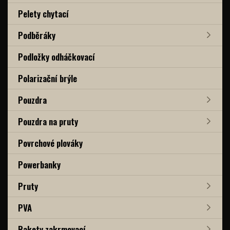
Pelety chytací
Podběráky
Podložky odháčkovací
Polarizační brýle
Pouzdra
Pouzdra na pruty
Povrchové plováky
Powerbanky
Pruty
PVA
Rakety zakrmovací