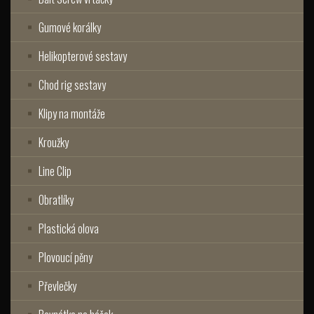
Gumové korálky
Helikopterové sestavy
Chod rig sestavy
Klipy na montáže
Kroužky
Line Clip
Obratlíky
Plastická olova
Plovoucí pěny
Převlečky