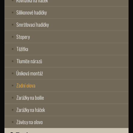
Rovnátka na háček
Silikonové hadičky
Smršťovací hadičky
Stopery
Těžítka
Tlumiče nárazů
Úniková montáž
Zadní olova
Zarážky na boilie
Zarážky na háček
Závěsy na olovo