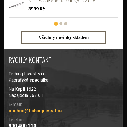
Nash Scope Shrink 10 ft 3,5 lb 2 díly
3999 Kč
Všechny novinky skladem
RYCHLÝ KONTAKT
Fishing Invest s.r.o.
Kaprařská speciálka
Na Kapli 1622
Napajedla 763 61
E-mail:
obchod@fishinginvest.cz
Telefon:
800 400 110