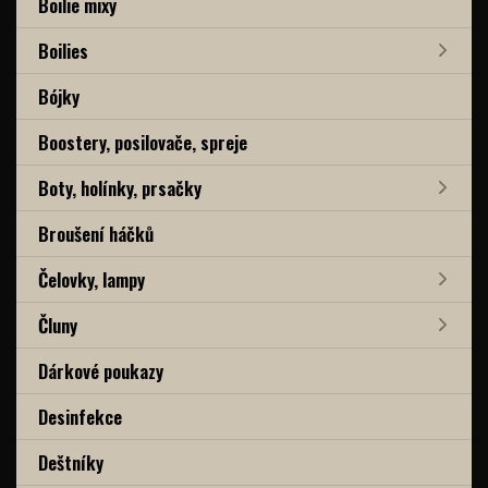
Boilie mixy
Boilies
Bójky
Boostery, posilovače, spreje
Boty, holínky, prsačky
Broušení háčků
Čelovky, lampy
Čluny
Dárkové poukazy
Desinfekce
Deštníky