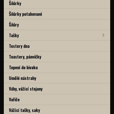
Šňůrky
Šňůrky potahované
Šňůry
Tašky
Testery dna
Toastery, pánvičky
Topení do bivaku
Umělé nástrahy
Váhy, vážící stojany
Vařiče
Vážící tašky, saky