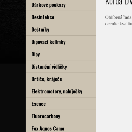
Korda D
Dárkové poukazy
Desinfekce
Oblíbená řada
oceníte kvali
Deštníky
Dipovací kelímky
Dipy
Distanční vidličky
Drtiče, kráječe
Elektromotory, nabíječky
Esence
Fluorocarbony
Fox Aquos Camo