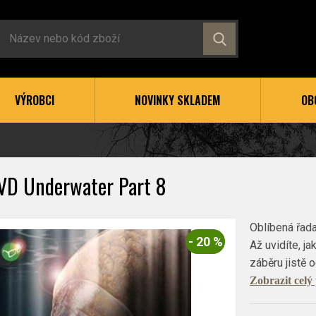
VÝROBCI
NOVINKY SKLADEM
OB
VD Underwater Part 8
Oblíbená řada
- 20 %
Až uvidíte, j
záběru jistě 
Zobrazit celý