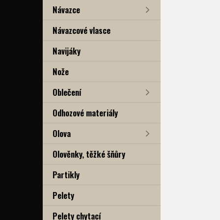
Návazce
Návazcové vlasce
Navijáky
Nože
Oblečení
Odhozové materiály
Olova
Olověnky, těžké šňůry
Partikly
Pelety
Pelety chytací