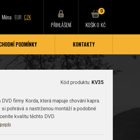
0
Měna:
EUR
CZK
PŘIHLÁŠENÍ
KOŠÍK
0 KČ
CHODNÍ PODMÍNKY
KONTAKTY
Kód produktu:
KV35
 DVD firmy Korda, která mapuje chování kapra.
ak si pohrává s nastrženou montáží a podobné
oceníte kvalitu těchto DVD.
 popis