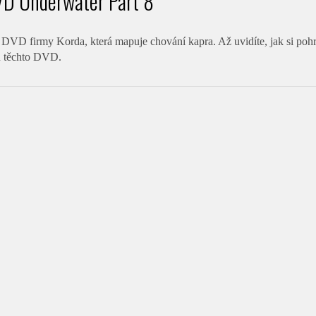
VD Underwater Part 8
 DVD firmy Korda, která mapuje chování kapra. Až uvidíte, jak si pohr
tu těchto DVD.