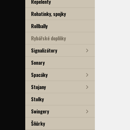
Repelenty
Rohatinky, spojky
Rollbally
Rybářské doplňky
Signalizátory
Sonary
Spacáky
Stojany
Stolky
Swingery
Šňůrky