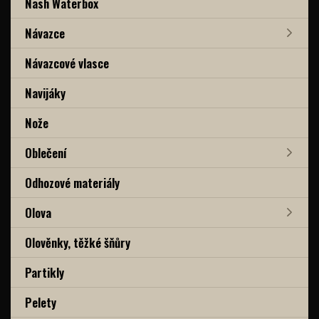
Nash Waterbox
Návazce
Návazcové vlasce
Navijáky
Nože
Oblečení
Odhozové materiály
Olova
Olověnky, těžké šňůry
Partikly
Pelety