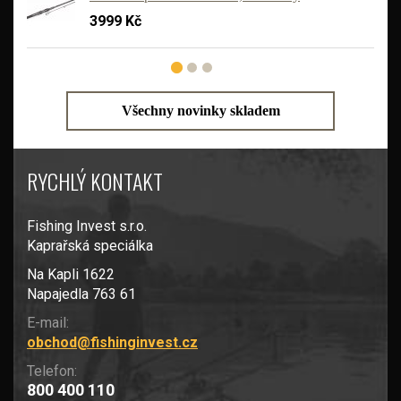
3999 Kč
Všechny novinky skladem
RYCHLÝ KONTAKT
Fishing Invest s.r.o.
Kaprařská speciálka
Na Kapli 1622
Napajedla 763 61
E-mail:
obchod@fishinginvest.cz
Telefon:
800 400 110