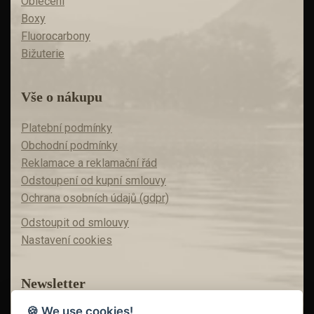
Oblečení
Boxy
Fluorocarbony
Bižuterie
Vše o nákupu
Platební podmínky
Obchodní podmínky
Reklamace a reklamační řád
Odstoupení od kupní smlouvy
Ochrana osobních údajů (gdpr)
Odstoupit od smlouvy
Nastavení cookies
Newsletter
🍪 We use cookies!
Máte zájem o akční nabídky?