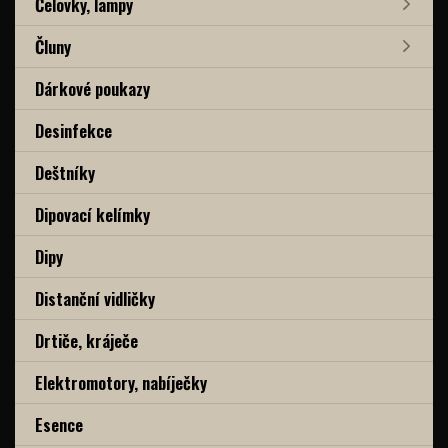
Čelovky, lampy
Čluny
Dárkové poukazy
Desinfekce
Deštníky
Dipovací kelímky
Dipy
Distanční vidličky
Drtiče, kráječe
Elektromotory, nabíječky
Esence