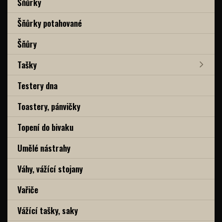
Šňůrky
Šňůrky potahované
Šňůry
Tašky
Testery dna
Toastery, pánvičky
Topení do bivaku
Umělé nástrahy
Váhy, vážící stojany
Vařiče
Vážící tašky, saky