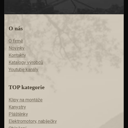
O nás
O firmě
Novinky
Kontakty
Katalogy výrobců
Youtube kanály
TOP kategorie
Klipy na montáže
Kanystry
Pláštěnky
Elektromotory, nabíječky