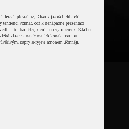
h letech přestali využívat z jasných důvodů.
y tendenci vzlínat, což k nenápadné prezentaci
vedl na trh hadičky, které jsou vyrobeny z těžkého
evléká vlasec a navíc mají dokonale matnou
ůvěřivými kapry skryjete mnohem účinněji.