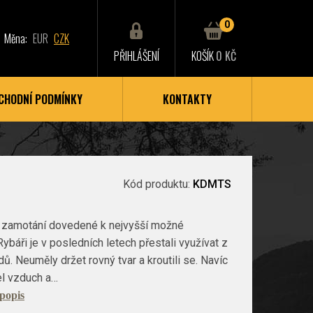
0
Měna:
EUR
CZK
PŘIHLÁŠENÍ
KOŠÍK
0 KČ
CHODNÍ PODMÍNKY
KONTAKTY
Kód produktu:
KDMTS
i zamotání dovedené k nejvyšší možné
Rybáři je v posledních letech přestali využívat z
ů. Neuměly držet rovný tvar a kroutili se. Navíc
el vzduch a…
 popis