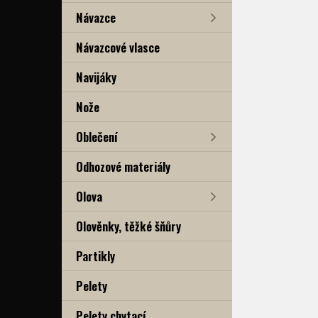
Návazce
Návazcové vlasce
Navijáky
Nože
Oblečení
Odhozové materiály
Olova
Olověnky, těžké šňůry
Partikly
Pelety
Pelety chytací