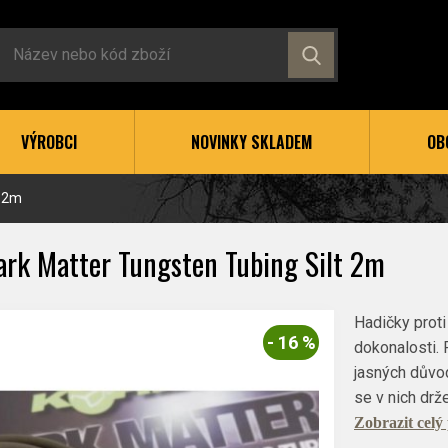
VÝROBCI
NOVINKY SKLADEM
OB
t 2m
ark Matter Tungsten Tubing Silt 2m
Hadičky prot
- 16 %
dokonalosti. 
jasných důvod
se v nich drž
Zobrazit celý