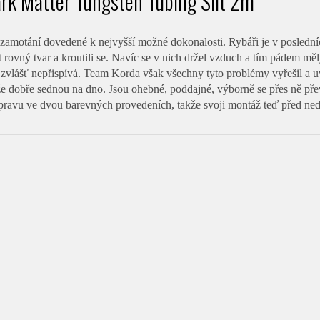
rk Matter Tungsten Tubing Silt 2m
zamotání dovedené k nejvyšší možné dokonalosti. Rybáři je v posledníc
rovný tvar a kroutili se. Navíc se v nich držel vzduch a tím pádem měl
 zvlášť nepřispívá. Team Korda však všechny tyto problémy vyřešil a u
kže dobře sednou na dno. Jsou ohebné, poddajné, výborně se přes ně př
ravu ve dvou barevných provedeních, takže svoji montáž teď před ned