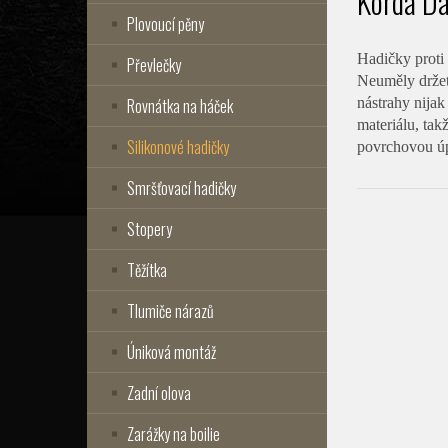
Korda Da
Plovoucí pěny
Hadičky proti 
Převlečky
Neuměly držet 
Rovnátka na háček
nástrahy nijak
materiálu, ta
Silikonové hadičky
povrchovou úp
Smršťovací hadičky
Stopery
Těžítka
Tlumiče nárazů
Úniková montáž
Zadní olova
Zarážky na boilie