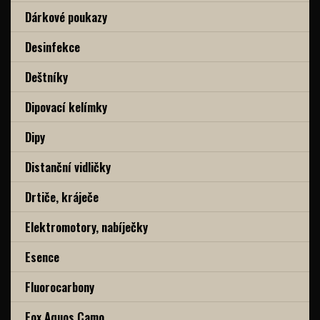
Dárkové poukazy
Desinfekce
Deštníky
Dipovací kelímky
Dipy
Distanční vidličky
Drtiče, kráječe
Elektromotory, nabíječky
Esence
Fluorocarbony
Fox Aquos Camo