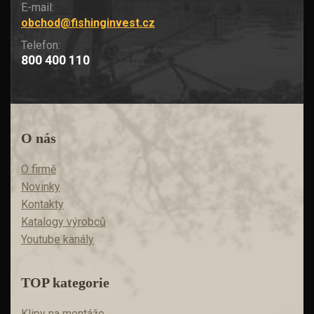
E-mail:
obchod@fishinginvest.cz
Telefon:
800 400 110
O nás
O firmě
Novinky
Kontakty
Katalogy výrobců
Youtube kanály
TOP kategorie
Klipy na montáže