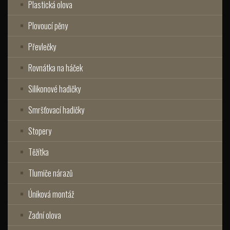
Plastická olova
Plovoucí pěny
Převlečky
Rovnátka na háček
Silikonové hadičky
Smršťovací hadičky
Stopery
Těžítka
Tlumiče nárazů
Úniková montáž
Zadní olova