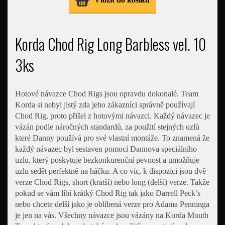
Korda Chod Rig Long Barbless vel. 10
3ks
Hotové návazce Chod Rigs jsou opravdu dokonalé. Team
Korda si nebyl jistý zda jeho zákazníci správně používají
Chod Rig, proto přišel z hotovými návazci. Každý návazec je
vázán podle náročných standardů, za použití stejných uzlů
které Danny používá pro své vlastní montáže. To znamená že
každý návazec byl sestaven pomocí Dannova speciálního
uzlu, který poskytuje bezkonkurenční pevnost a umožňuje
uzlu sedět perfektně na háčku. A co víc, k dispozici jsou dvě
verze Chod Rigs, short (kratší) nebo long (delší) verze. Takže
pokud se vám líbí krátký Chod Rig tak jako Darrell Peck’s
nebo chcete delší jako je oblíbená verze pro Adama Penninga
je jen na vás. Všechny návazce jsou vázány na Korda Mouth