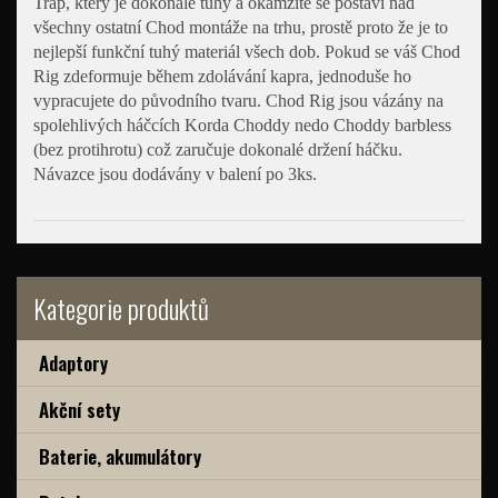
Trap, který je dokonale tuhý a okamžitě se postaví nad
všechny ostatní Chod montáže na trhu, prostě proto že je to
nejlepší funkční tuhý materiál všech dob. Pokud se váš Chod
Rig zdeformuje během zdolávání kapra, jednoduše ho
vypracujete do původního tvaru. Chod Rig jsou vázány na
spolehlivých háčcích Korda Choddy nedo Choddy barbless
(bez protihrotu) což zaručuje dokonalé držení háčku.
Návazce jsou dodávány v balení po 3ks.
Kategorie produktů
Adaptory
Akční sety
Baterie, akumulátory