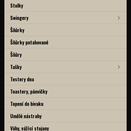
Stolky
Swingery
Šňůrky
Šňůrky potahované
Šňůry
Tašky
Testery dna
Toastery, pánvičky
Topení do bivaku
Umělé nástrahy
Váhy, vážící stojany