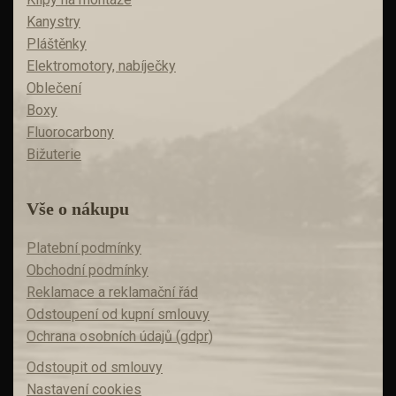
Kanystry
Pláštěnky
Elektromotory, nabíječky
Oblečení
Boxy
Fluorocarbony
Bižuterie
Vše o nákupu
Platební podmínky
Obchodní podmínky
Reklamace a reklamační řád
Odstoupení od kupní smlouvy
Ochrana osobních údajů (gdpr)
Odstoupit od smlouvy
Nastavení cookies