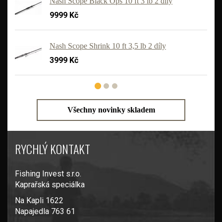
Nash Scope Black Ops 10 ft 3 lb 2 díly
9999 Kč
'
Nash Scope Shrink 10 ft 3,5 lb 2 díly
3999 Kč
Všechny novinky skladem
RYCHLÝ KONTAKT
Fishing Invest s.r.o.
Kaprařská speciálka
Na Kapli 1622
Napajedla 763 61