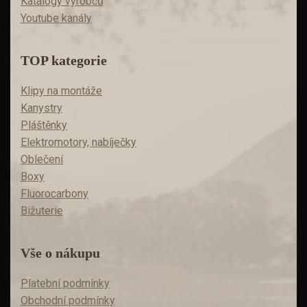
Katalogy výrobců
Youtube kanály
TOP kategorie
Klipy na montáže
Kanystry
Pláštěnky
Elektromotory, nabíječky
Oblečení
Boxy
Fluorocarbony
Bižuterie
Vše o nákupu
Platební podmínky
Obchodní podmínky