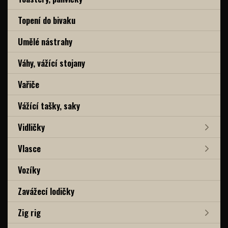
Topení do bivaku
Umělé nástrahy
Váhy, vážící stojany
Vařiče
Vážící tašky, saky
Vidličky
Vlasce
Vozíky
Zavážecí lodičky
Zig rig