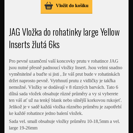
Vložit do košíku
JAG Vložka do rohatinky large Yellow
Inserts žlutá 6ks
Pro pevné uzamčení vaší koncovky prutu v rohatince JAG
jsou nutné přesně padnoucí vložky Insert. Jsou velmi snadno
vyměnitelné a buďte si jisti , že váš prut bude v rohatinkách
držet naprosto pevně. Vytrhnutí prutu z vidličky je takřka
nemožné. Vložky se dodávají v 8 různých barvách. Tato 6
dílná sada vložek obsahuje různé průměry a vy si vyberete
ten váš ať už na tenký blank nebo silnější korkovou rukojeť.
Jelikož je v sadě každá vložka různého průměru je zapotřebí
ke každé rohatince jedno balení vložek.
Sada vel. small obsahuje vložky průměru 10-18,5mm a vel.
large 19-26mm