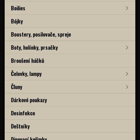
Boilies
Bójky
Boostery, posilovače, spreje
Boty, holínky, prsačky
Broušení háčků
Čelovky, lampy
Čluny
Dárkové poukazy
Desinfekce
Deštníky
Dipovací kelímky