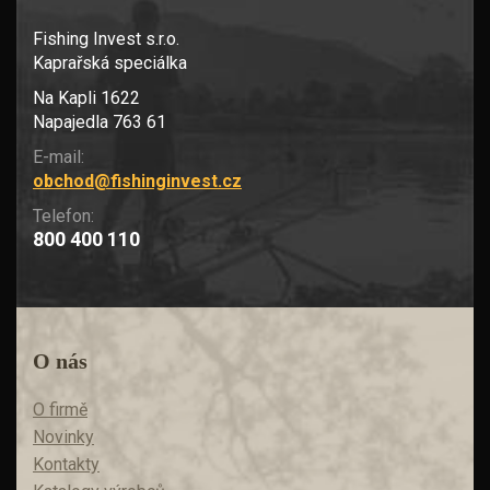
Fishing Invest s.r.o.
Kaprařská speciálka
Na Kapli 1622
Napajedla 763 61
E-mail:
obchod@fishinginvest.cz
Telefon:
800 400 110
O nás
O firmě
Novinky
Kontakty