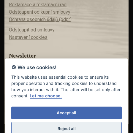
Reklamace a reklamační řád
Odstoupení od kupní smlouvy
Ochrana osobních údajů (gdpr)
Odstoupit od smlouvy
Nastavení cookies
Newsletter
🍪 We use cookies!
Máte zájem o akční nabídky?
Teď už vám nic neunikne!
This website uses essential cookies to ensure its
proper operation and tracking cookies to understand
how you interact with it. The latter will be set only after
consent.
Let me choose.
Odeslat
Accept all
Reject all
© Copyright 2018 - 2026
FISHING INVEST s.r.o. | partner
CARP