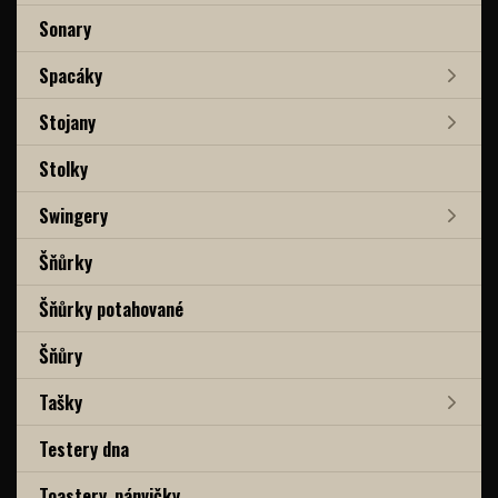
Sonary
Spacáky
Stojany
Stolky
Swingery
Šňůrky
Šňůrky potahované
Šňůry
Tašky
Testery dna
Toastery, pánvičky