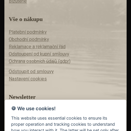
Bižuterie
Vše o nákupu
Platební podmínky
Obchodní podmínky
Reklamace a reklamační řád
Odstoupení od kupní smlouvy
Ochrana osobních údajů (gdpr)
Odstoupit od smlouvy
Nastavení cookies
Newsletter
🍪 We use cookies!
Máte zájem o akční nabídky?
Teď už vám nic neunikne!
This website uses essential cookies to ensure its
proper operation and tracking cookies to understand
how you interact with it. The latter will be set only after