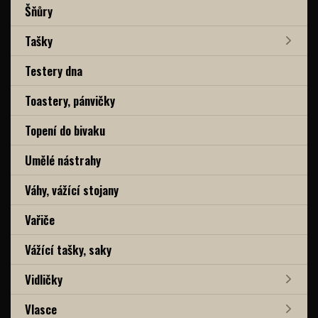
Šňůry
Tašky
Testery dna
Toastery, pánvičky
Topení do bivaku
Umělé nástrahy
Váhy, vážící stojany
Vařiče
Vážící tašky, saky
Vidličky
Vlasce