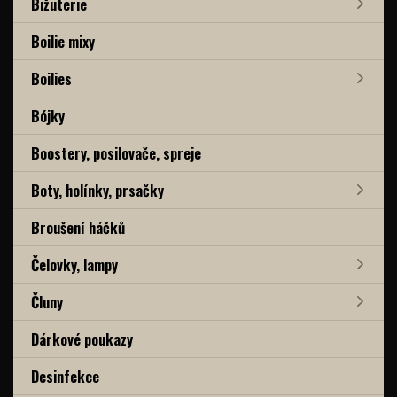
Bižuterie
Boilie mixy
Boilies
Bójky
Boostery, posilovače, spreje
Boty, holínky, prsačky
Broušení háčků
Čelovky, lampy
Čluny
Dárkové poukazy
Desinfekce