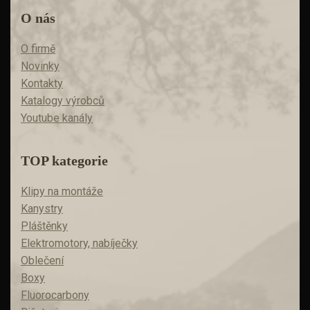
O nás
O firmě
Novinky
Kontakty
Katalogy výrobců
Youtube kanály
TOP kategorie
Klipy na montáže
Kanystry
Pláštěnky
Elektromotory, nabíječky
Oblečení
Boxy
Fluorocarbony