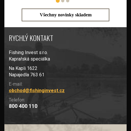
Všechny novinky skladem
RYCHLÝ KONTAKT
Fishing Invest s.r.o.
Kaprařská speciálka
Na Kapli 1622
Napajedla 763 61
E-mail:
obchod@fishinginvest.cz
Telefon:
800 400 110