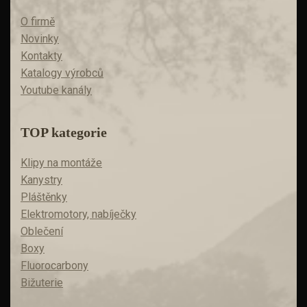
O firmě
Novinky
Kontakty
Katalogy výrobců
Youtube kanály
TOP kategorie
Klipy na montáže
Kanystry
Pláštěnky
Elektromotory, nabíječky
Oblečení
Boxy
Fluorocarbony
Bižuterie