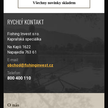
Všechny novinky skladem
RYCHLÝ KONTAKT
Fishing Invest s.r.o.
Kaprařská speciálka
Na Kapli 1622
Napajedla 763 61
E-mail:
obchod@fishinginvest.cz
Telefon:
800 400 110
O nás