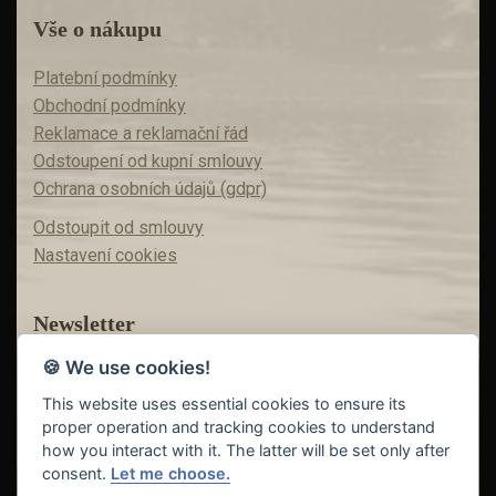
Vše o nákupu
Platební podmínky
Obchodní podmínky
Reklamace a reklamační řád
Odstoupení od kupní smlouvy
Ochrana osobních údajů (gdpr)
Odstoupit od smlouvy
Nastavení cookies
Newsletter
🍪 We use cookies!
Máte zájem o akční nabídky?
Teď už vám nic neunikne!
This website uses essential cookies to ensure its
proper operation and tracking cookies to understand
how you interact with it. The latter will be set only after
consent.
Let me choose.