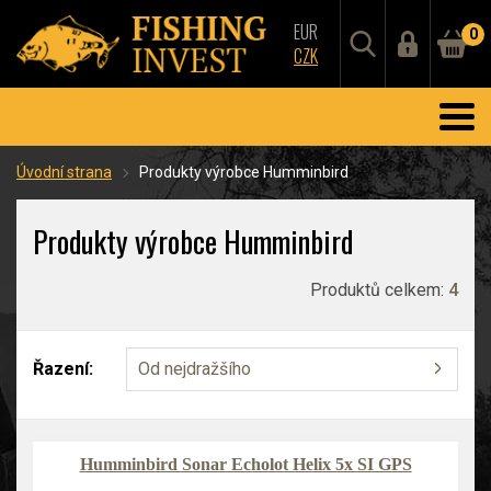
EUR
0
CZK
Úvodní strana
Produkty výrobce Humminbird
Produkty výrobce Humminbird
Produktů celkem:
4
Řazení:
Od nejdražšího
Humminbird Sonar Echolot Helix 5x SI GPS