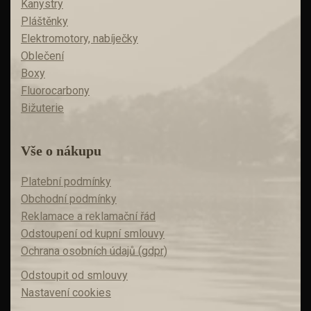
Kanystry
Pláštěnky
Elektromotory, nabíječky
Oblečení
Boxy
Fluorocarbony
Bižuterie
Vše o nákupu
Platební podmínky
Obchodní podmínky
Reklamace a reklamační řád
Odstoupení od kupní smlouvy
Ochrana osobních údajů (gdpr)
Odstoupit od smlouvy
Nastavení cookies