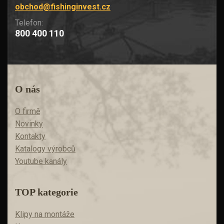
obchod@fishinginvest.cz
Telefon:
800 400 110
O nás
O firmě
Novinky
Kontakty
Katalogy výrobců
Youtube kanály
TOP kategorie
Klipy na montáže