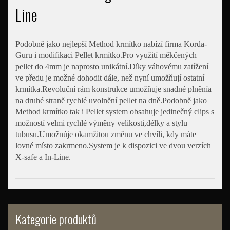
Line
Podobně jako nejlepší Method krmítko nabízí firma Korda-
Guru i modifikaci Pellet krmítko.Pro využití měkčených
pellet do 4mm je naprosto unikátní.Díky váhovému zatížení
ve předu je možné dohodit dále, než nyní umožňují ostatní
krmítka.Revoluční rám konstrukce umožňuje snadné plněnía
na druhé straně rychlé uvolnění pellet na dně.Podobně jako
Method krmítko tak i Pellet system obsahuje jedinečný clips s
možností velmi rychlé výměny velikosti,délky a stylu
tubusu.Umožnúje okamžitou změnu ve chvíli, kdy máte
lovné místo zakrmeno.System je k dispozici ve dvou verzích
X-safe a In-Line.
Kategorie produktů