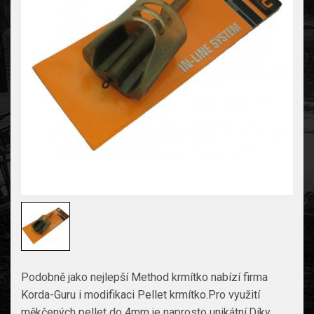
Podobně jako nejlepší Method krmítko nabízí firma
Korda-Guru i modifikaci Pellet krmítko.Pro využití
měkčených pellet do 4mm je naprosto unikátní.Díky