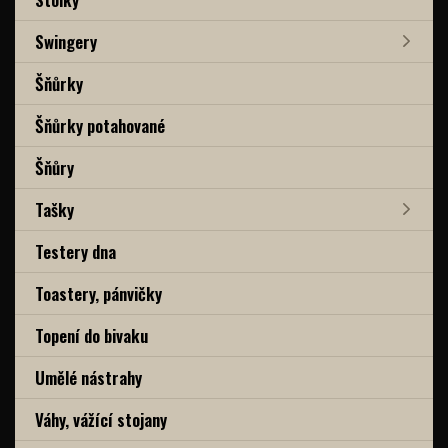
Swingery
Šňůrky
Šňůrky potahované
Šňůry
Tašky
Testery dna
Toastery, pánvičky
Topení do bivaku
Umělé nástrahy
Váhy, vážící stojany