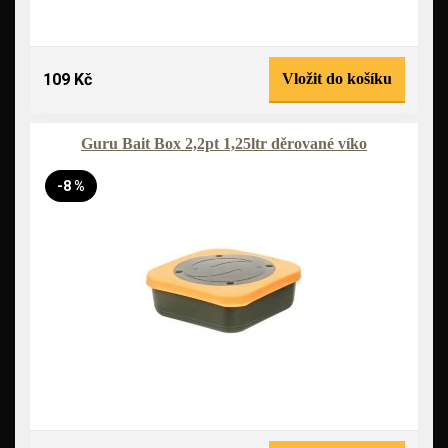
109 Kč
Vložit do košíku
Guru Bait Box 2,2pt 1,25ltr děrované víko
-8 %