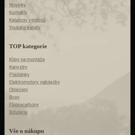
Novinky
Kontakty
Katalogy výrobců
Youtube kanály
TOP kategorie
Klipy na montáže
Kanystry
Pláštěnky
Elektromotory, nabíječky
Oblečení
Boxy
Fluorocarbony
Bižuterie
Vše o nákupu