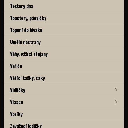
Testery dna
Toastery, pánvičky
Topení do bivaku
Umělé nástrahy
Váhy, vážící stojany
Vařiče
Vážící tašky, saky
Vidličky
Vlasce
Vozíky
Zavážecí lodičky