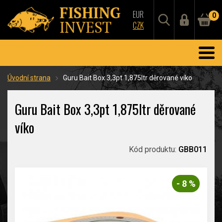
EUR
0
CZK
Úvodní strana
Guru Bait Box 3,3pt 1,875ltr děrované víko
Guru Bait Box 3,3pt 1,875ltr děrované
víko
Kód produktu:
GBB011
- 8 %