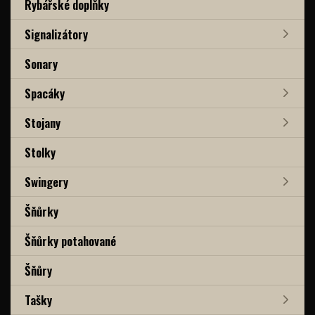
Rybářské doplňky
Signalizátory
Sonary
Spacáky
Stojany
Stolky
Swingery
Šňůrky
Šňůrky potahované
Šňůry
Tašky