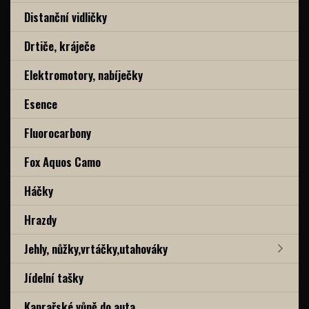
Distanční vidličky
Drtiče, kráječe
Elektromotory, nabíječky
Esence
Fluorocarbony
Fox Aquos Camo
Háčky
Hrazdy
Jehly, nůžky,vrtáčky,utahováky
Jídelní tašky
Kaprařské vůně do auta