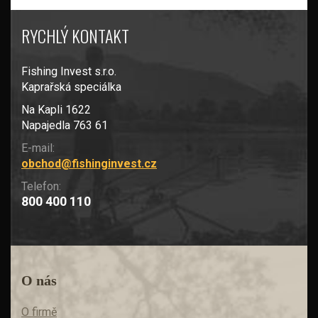
RYCHLÝ KONTAKT
Fishing Invest s.r.o.
Kaprařská speciálka
Na Kapli 1622
Napajedla 763 61
E-mail:
obchod@fishinginvest.cz
Telefon:
800 400 110
O nás
O firmě