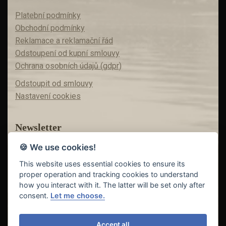
Platební podmínky
Obchodní podmínky
Reklamace a reklamační řád
Odstoupení od kupní smlouvy
Ochrana osobních údajů (gdpr)
Odstoupit od smlouvy
Nastavení cookies
Newsletter
🍪 We use cookies!
Máte zájem o akční nabídky?
Teď už vám nic neunikne!
This website uses essential cookies to ensure its
proper operation and tracking cookies to understand
how you interact with it. The latter will be set only after
consent.
Let me choose.
Odeslat
Accept all