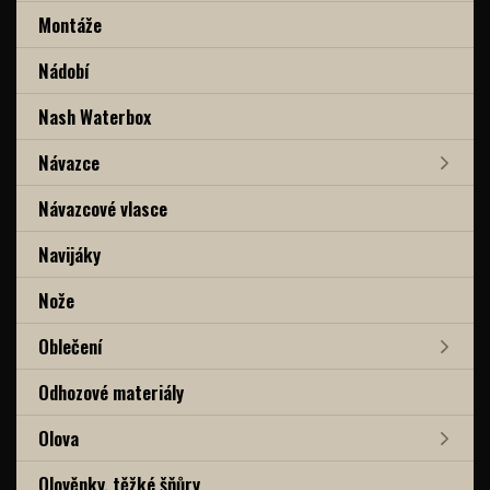
Montáže
Nádobí
Nash Waterbox
Návazce
Návazcové vlasce
Navijáky
Nože
Oblečení
Odhozové materiály
Olova
Olověnky, těžké šňůry