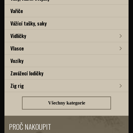
Vařiče
Vážící tašky, saky
Vidličky
Vlasce
Vozíky
Zavážecí lodičky
Zig rig
Všechny kategorie
PROČ NAKOUPIT