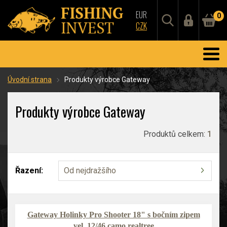
EUR
0
CZK
Úvodní strana
Produkty výrobce Gateway
Produkty výrobce Gateway
Produktů celkem:
1
Řazení:
Od nejdražšího
Gateway Holinky Pro Shooter 18" s bočním zipem
vel. 12/46 camo realtree