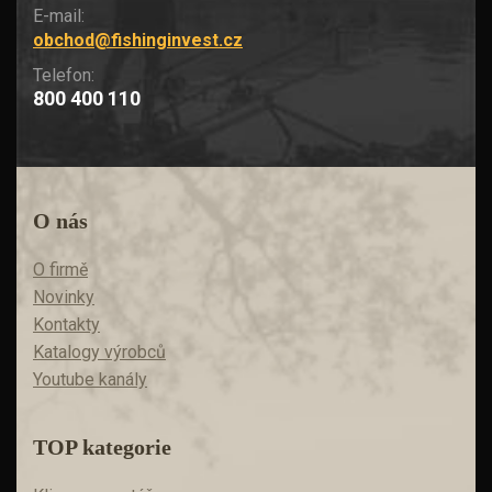
E-mail:
obchod@fishinginvest.cz
Telefon:
800 400 110
O nás
O firmě
Novinky
Kontakty
Katalogy výrobců
Youtube kanály
TOP kategorie