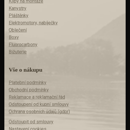
Klipy na montáže
Kanystry
Pláštěnky
Elektromotory, nabíječky
Oblečení
Boxy
Fluorocarbony
Bižuterie
Vše o nákupu
Platební podmínky
Obchodní podmínky
Reklamace a reklamační řád
Odstoupení od kupní smlouvy
Ochrana osobních údajů (gdpr)
Odstoupit od smlouvy
Nastavení cookies