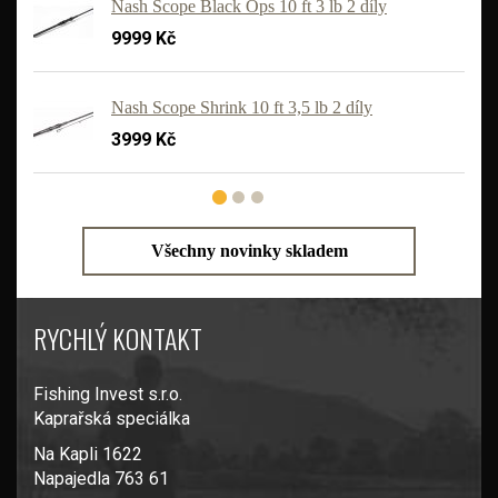
Nash Scope Black Ops 10 ft 3 lb 2 díly
9999 Kč
'
Nash Scope Shrink 10 ft 3,5 lb 2 díly
3999 Kč
Všechny novinky skladem
RYCHLÝ KONTAKT
Fishing Invest s.r.o.
Kaprařská speciálka
Na Kapli 1622
Napajedla 763 61