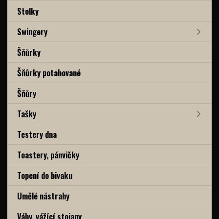
Stolky
Swingery
Šňůrky
Šňůrky potahované
Šňůry
Tašky
Testery dna
Toastery, pánvičky
Topení do bivaku
Umělé nástrahy
Váhy, vážící stojany