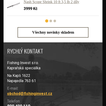
Nash Scope Shrink 10 ft 3,5 lb 2 díly
3999 Kč
Všechny novinky skladem
RYCHLÝ KONTAKT
Fishing Invest s.r.o.
Kaprařská speciálka
Na Kapli 1622
Napajedla 763 61
E-mail:
obchod@fishinginvest.cz
Telefon: