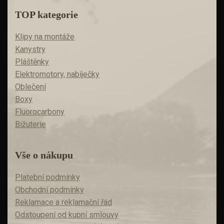
TOP kategorie
Klipy na montáže
Kanystry
Pláštěnky
Elektromotory, nabíječky
Oblečení
Boxy
Fluorocarbony
Bižuterie
Vše o nákupu
Platební podmínky
Obchodní podmínky
Reklamace a reklamační řád
Odstoupení od kupní smlouvy