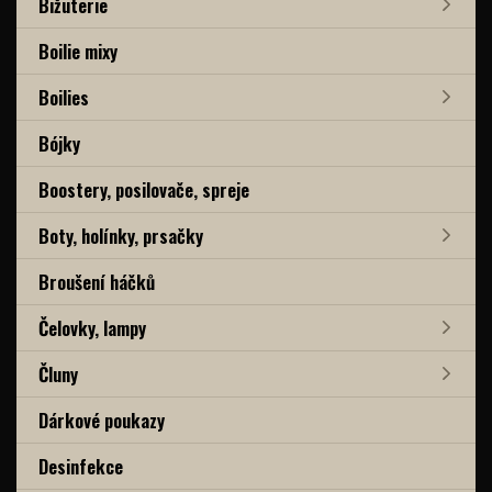
Bižuterie
Boilie mixy
Boilies
Bójky
Boostery, posilovače, spreje
Boty, holínky, prsačky
Broušení háčků
Čelovky, lampy
Čluny
Dárkové poukazy
Desinfekce