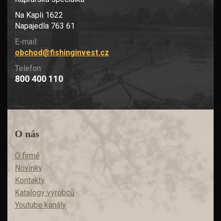
Na Kapli 1622
Napajedla 763 61
E-mail:
obchod@fishinginvest.cz
Telefon:
800 400 110
O nás
O firmě
Novinky
Kontakty
Katalogy výrobců
Youtube kanály