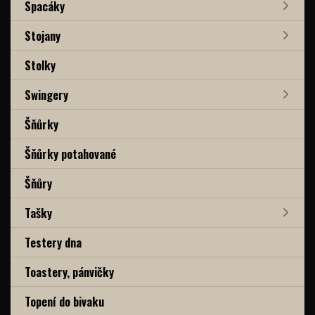
Spacáky
Stojany
Stolky
Swingery
Šňůrky
Šňůrky potahované
Šňůry
Tašky
Testery dna
Toastery, pánvičky
Topení do bivaku