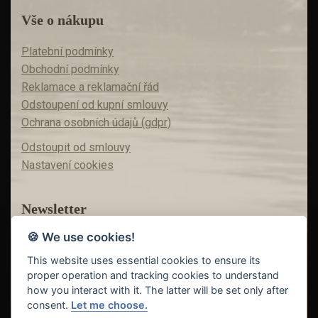
Vše o nákupu
Platební podmínky
Obchodní podmínky
Reklamace a reklamační řád
Odstoupení od kupní smlouvy
Ochrana osobních údajů (gdpr)
Odstoupit od smlouvy
Nastavení cookies
Newsletter
🍪 We use cookies!
Máte zájem o akční nabídky?
Teď už vám nic neunikne!
This website uses essential cookies to ensure its
proper operation and tracking cookies to understand
how you interact with it. The latter will be set only after
consent.
Let me choose.