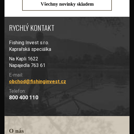
Všechny novinky skladem
RYCHLÝ KONTAKT
Fishing Invest s.r.o.
Kaprařská speciálka
Na Kapli 1622
Napajedla 763 61
E-mail:
obchod@fishinginvest.cz
Telefon:
800 400 110
O nás