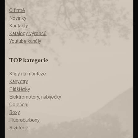
O firmě
Novinky
Kontakty
Katalogy výrobců
Youtube kanály
TOP kategorie
Klipy na montáže
Kanystry
Pláštěnky
Elektromotory, nabíječky
Oblečení
Boxy
Fluorocarbony
Bižuterie