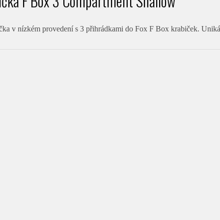
ička F Box 3 Compartment Shallow
ička v nízkém provedení s 3 přihrádkami do Fox F Box krabiček. Uniká