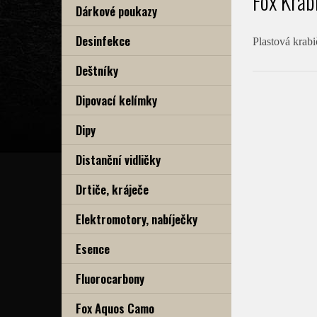
Fox Krab
Dárkové poukazy
Desinfekce
Plastová krab
Deštníky
Dipovací kelímky
Dipy
Distanční vidličky
Drtiče, kráječe
Elektromotory, nabíječky
Esence
Fluorocarbony
Fox Aquos Camo