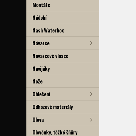
Montáže
Nádobí
Nash Waterbox
Návazce
Návazcové vlasce
Navijáky
Nože
Oblečení
Odhozové materiály
Olova
Olověnky, těžké šňůry