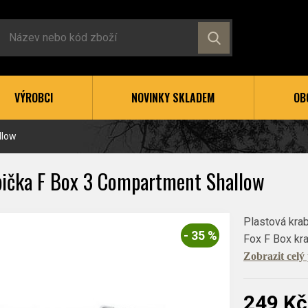
VÝROBCI
NOVINKY SKLADEM
OB
llow
bička F Box 3 Compartment Shallow
Plastová kra
- 35 %
Fox F Box kra
Zobrazit celý
249 Kč