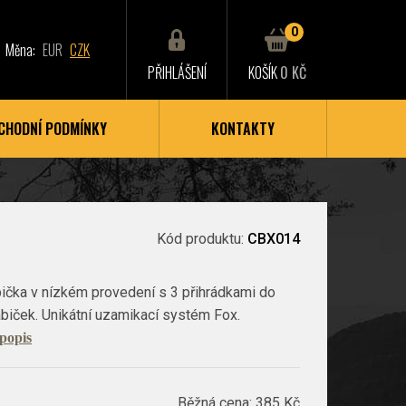
0
Měna:
EUR
CZK
PŘIHLÁŠENÍ
KOŠÍK
0 KČ
CHODNÍ PODMÍNKY
KONTAKTY
Kód produktu:
CBX014
bička v nízkém provedení s 3 přihrádkami do
biček. Unikátní uzamikací systém Fox.
 popis
Běžná cena:
385 Kč