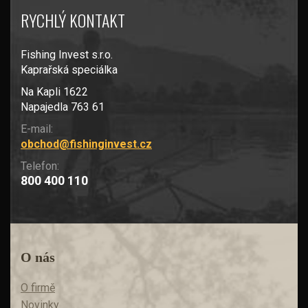
RYCHLÝ KONTAKT
Fishing Invest s.r.o.
Kaprařská speciálka
Na Kapli 1622
Napajedla 763 61
E-mail:
obchod@fishinginvest.cz
Telefon:
800 400 110
O nás
O firmě
Novinky