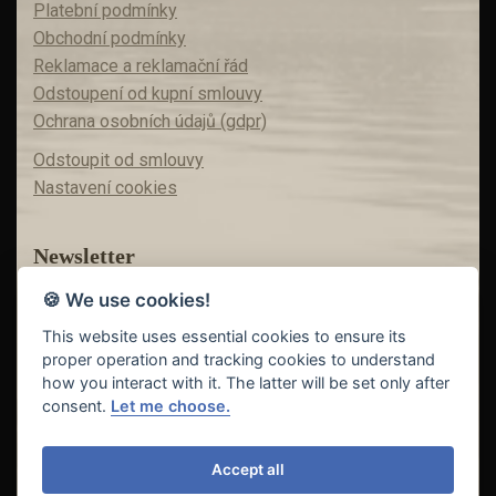
Platební podmínky
Obchodní podmínky
Reklamace a reklamační řád
Odstoupení od kupní smlouvy
Ochrana osobních údajů (gdpr)
Odstoupit od smlouvy
Nastavení cookies
Newsletter
🍪 We use cookies!
Máte zájem o akční nabídky?
Teď už vám nic neunikne!
This website uses essential cookies to ensure its
proper operation and tracking cookies to understand
how you interact with it. The latter will be set only after
consent.
Let me choose.
Odeslat
Accept all