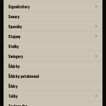
Signalizátory
Sonary
Spacáky
Stojany
Stolky
Swingery
Šňůrky
Šňůrky potahované
Šňůry
Tašky
Testery dna