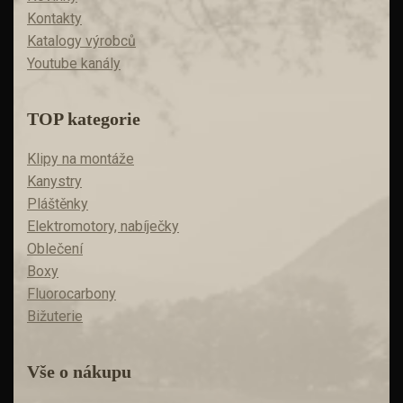
Kontakty
Katalogy výrobců
Youtube kanály
TOP kategorie
Klipy na montáže
Kanystry
Pláštěnky
Elektromotory, nabíječky
Oblečení
Boxy
Fluorocarbony
Bižuterie
Vše o nákupu