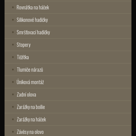
Rovnátka na háček
Silikonové hadičky
Smršťovací hadičky
Stopery
Těžítka
Tlumiče nárazů
Úniková montáž
Zadní olova
Zarážky na boilie
Zarážky na háček
Závěsy na olovo