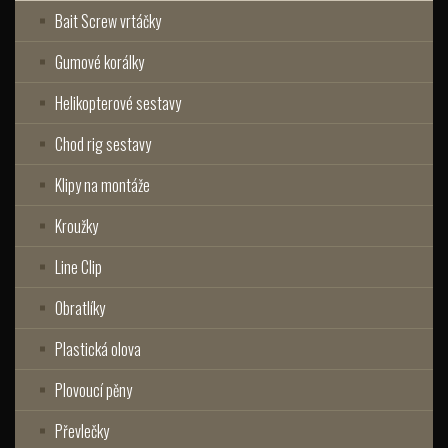
Bait Screw vrtáčky
Gumové korálky
Helikopterové sestavy
Chod rig sestavy
Klipy na montáže
Kroužky
Line Clip
Obratlíky
Plastická olova
Plovoucí pěny
Převlečky