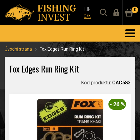
EUR
0
CZK
Úvodní strana
Fox Edges Run Ring Kit
Fox Edges Run Ring Kit
Kód produktu:
CAC583
- 26 %