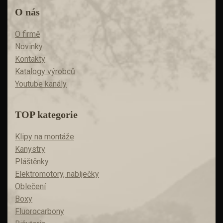
O nás
O firmě
Novinky
Kontakty
Katalogy výrobců
Youtube kanály
TOP kategorie
Klipy na montáže
Kanystry
Pláštěnky
Elektromotory, nabíječky
Oblečení
Boxy
Fluorocarbony