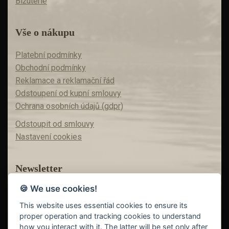
Bižuterie
Vše o nákupu
Platební podmínky
Obchodní podmínky
Reklamace a reklamační řád
Odstoupení od kupní smlouvy
Ochrana osobních údajů (gdpr)
Odstoupit od smlouvy
Nastavení cookies
Newsletter
🍪 We use cookies!
Máte zájem o akční nabídky?
Teď už vám nic neunikne!
This website uses essential cookies to ensure its
proper operation and tracking cookies to understand
how you interact with it. The latter will be set only after