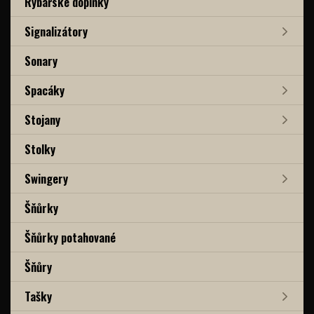
Rybářské doplňky
Signalizátory
Sonary
Spacáky
Stojany
Stolky
Swingery
Šňůrky
Šňůrky potahované
Šňůry
Tašky