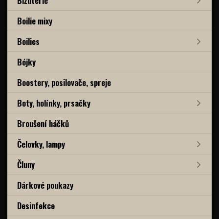
Bižuterie
Boilie mixy
Boilies
Bójky
Boostery, posilovače, spreje
Boty, holínky, prsačky
Broušení háčků
Čelovky, lampy
Čluny
Dárkové poukazy
Desinfekce