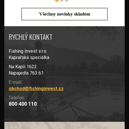
Všechny novinky skladem
RYCHLÝ KONTAKT
Fishing Invest s.r.o.
Kaprařská speciálka
Na Kapli 1622
Napajedla 763 61
E-mail:
obchod@fishinginvest.cz
Telefon:
800 400 110