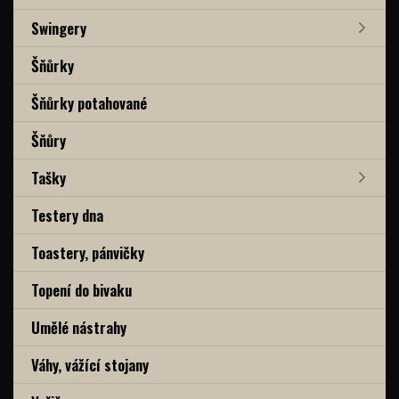
Swingery
Šňůrky
Šňůrky potahované
Šňůry
Tašky
Testery dna
Toastery, pánvičky
Topení do bivaku
Umělé nástrahy
Váhy, vážící stojany