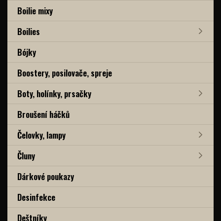
Boilie mixy
Boilies
Bójky
Boostery, posilovače, spreje
Boty, holínky, prsačky
Broušení háčků
Čelovky, lampy
Čluny
Dárkové poukazy
Desinfekce
Deštníky