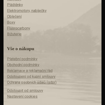
Pláštěnky
Elektromotory, nabíječky
Oblečení
Boxy
Fluorocarbony
Bižuterie
Vše o nákupu
Platební podmínky
Obchodní podmínky
Reklamace a reklamační řád
Odstoupení od kupní smlouvy
Ochrana osobních údajů (gdpr)
Odstoupit od smlouvy
Nastavení cookies