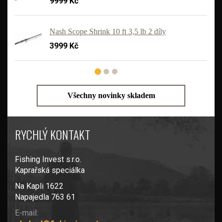
9999 Kč
'
Nash Scope Shrink 10 ft 3,5 lb 2 díly
3999 Kč
Všechny novinky skladem
RYCHLÝ KONTAKT
Fishing Invest s.r.o.
Kaprařská speciálka
Na Kapli 1622
Napajedla 763 61
E-mail: