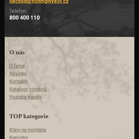
obchod@fishinginvest.cz
Telefon:
800 400 110
O nás
O firmě
Novinky
Kontakty
Katalogy výrobců
Youtube kanály
TOP kategorie
Klipy na montáže
Kanystry