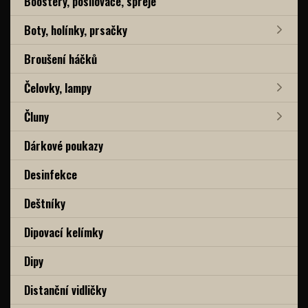
Boostery, posilovače, spreje
Boty, holínky, prsačky
Broušení háčků
Čelovky, lampy
Čluny
Dárkové poukazy
Desinfekce
Deštníky
Dipovací kelímky
Dipy
Distanční vidličky