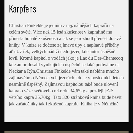
Karpfens
Christian Finkelde je jedním z nejznámějších kaprařů na
celém světě. Více než 15 letá zkušenost v kaprařině mu
přinesla bohaté zkušenosti a tak se je rozhodl přenést do své
knihy. V knize se dočtete zajímavé tipy a napínavé příběhy
ať už z řek, velkých nádrží nedo jezer, kde autor úspěšně
lovil. Kromě kapitol o vodách jako je Lac du Der-Chantecoq
kde autor dosáhl vynikajících úspěchů se také podíváme na
Neckar a Rýn.Christian Finkelde vám také nabídne mnoho
zajímavého o Německých jezerách kde je v posledních letech
nesmírně úspěšný. Zajímavou kapitolou také bude ulovení
kapra o váze světového rekordu 34,65kg a později ještě
většího kapra 35,70kg. Tato 320-stránková kniha bude bavit
jak začátečníky tak i zkušené kapraře. Kniha je v Němčině.