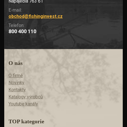
Napajedla 763 61
E-mail:
obchod@fishinginvest.cz
Telefon:
800 400 110
O nás
O firmě
Novinky
Kontakty
Katalogy výrobců
Youtube kanály
TOP kategorie