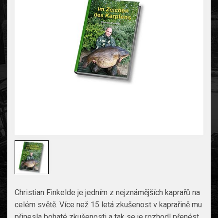
Christian Finkelde je jedním z nejznámějších kaprařů na
celém světě. Více než 15 letá zkušenost v kaprařině mu
přinesla bohaté zkušenosti a tak se je rozhodl přenést