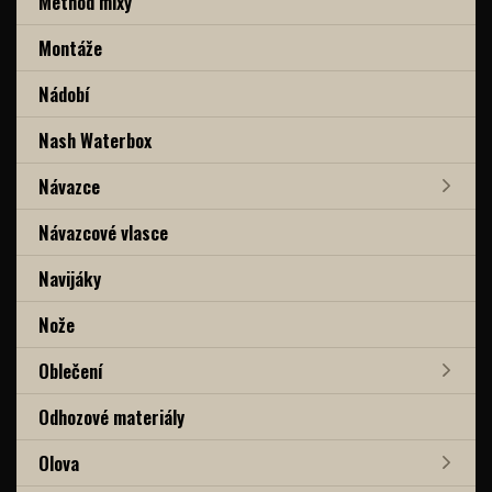
Method mixy
Montáže
Nádobí
Nash Waterbox
Návazce
Návazcové vlasce
Navijáky
Nože
Oblečení
Odhozové materiály
Olova