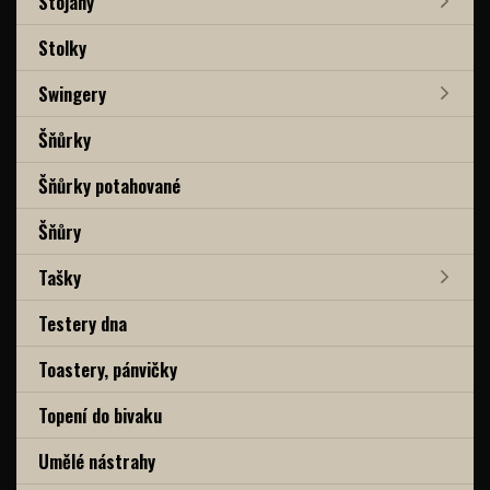
Stojany
Stolky
Swingery
Šňůrky
Šňůrky potahované
Šňůry
Tašky
Testery dna
Toastery, pánvičky
Topení do bivaku
Umělé nástrahy