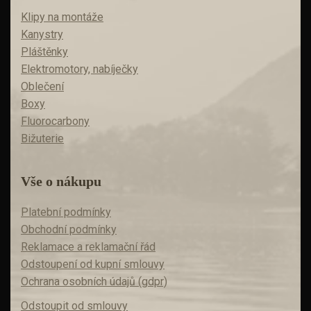
Klipy na montáže
Kanystry
Pláštěnky
Elektromotory, nabíječky
Oblečení
Boxy
Fluorocarbony
Bižuterie
Vše o nákupu
Platební podmínky
Obchodní podmínky
Reklamace a reklamační řád
Odstoupení od kupní smlouvy
Ochrana osobních údajů (gdpr)
Odstoupit od smlouvy