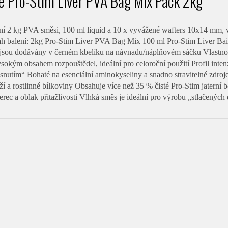
 Pro-Stim Liver PVA Bag Mix Pack 2kg
í 2 kg PVA směsi, 100 ml liquid a 10 x vyvážené wafters 10x14 mm, v
 balení: 2kg Pro-Stim Liver PVA Bag Mix 100 ml Pro-Stim Liver Bait 
sou dodávány v černém kbelíku na návnadu/náplňovém sáčku Vlastno
vysokým obsahem rozpouštědel, ideální pro celoroční použití Profil in
nutím“ Bohaté na esenciální aminokyseliny a snadno stravitelné zdroje 
í a rostlinné bílkoviny Obsahuje více než 35 % čisté Pro-Stim jaterní b
erec a oblak přitažlivosti Vlhká směs je ideální pro výrobu „stlačených