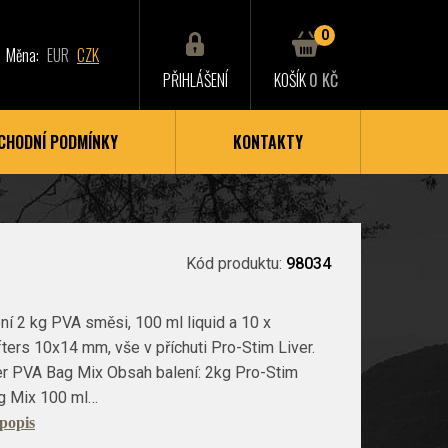
0
Měna:
EUR
CZK
PŘIHLÁŠENÍ
KOŠÍK
0 KČ
CHODNÍ PODMÍNKY
KONTAKTY
Kód produktu:
98034
í 2 kg PVA směsi, 100 ml liquid a 10 x
ers 10x14 mm, vše v příchuti Pro-Stim Liver.
er PVA Bag Mix Obsah balení: 2kg Pro-Stim
g Mix 100 ml…
 popis