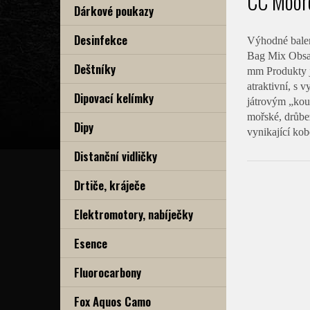
CC Moore
Dárkové poukazy
Desinfekce
Výhodné balen
Bag Mix Obsah
Deštníky
mm Produkty j
atraktivní, s 
Dipovací kelímky
játrovým „kous
mořské, drůbež
Dipy
vynikající kob
Distanční vidličky
Drtiče, kráječe
Elektromotory, nabíječky
Esence
Fluorocarbony
Fox Aquos Camo