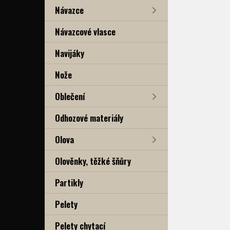
Návazce
Návazcové vlasce
Navijáky
Nože
Oblečení
Odhozové materiály
Olova
Olověnky, těžké šňůry
Partikly
Pelety
Pelety chytací