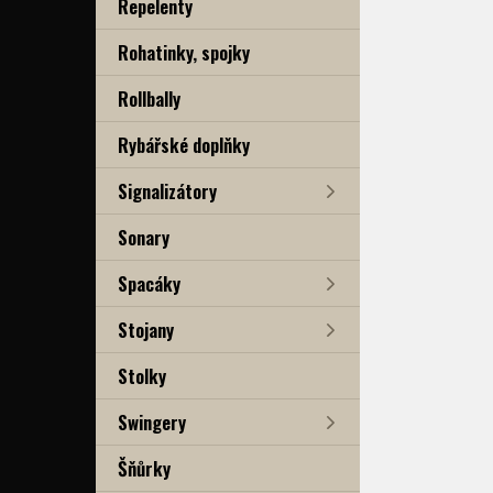
Repelenty
Rohatinky, spojky
Rollbally
Rybářské doplňky
Signalizátory
Sonary
Spacáky
Stojany
Stolky
Swingery
Šňůrky