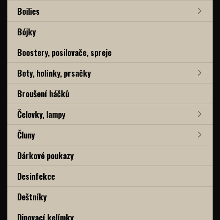
Boilies
Bójky
Boostery, posilovače, spreje
Boty, holínky, prsačky
Broušení háčků
Čelovky, lampy
Čluny
Dárkové poukazy
Desinfekce
Deštníky
Dipovací kelímky