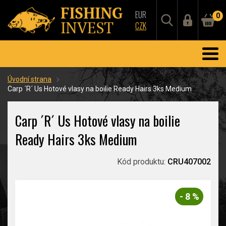
EUR
0
CZK
Úvodní strana
Carp ´R´ Us Hotové vlasy na boilie Ready Hairs 3ks Medium
Carp ´R´ Us Hotové vlasy na boilie
Ready Hairs 3ks Medium
Kód produktu:
CRU407002
- 8 %