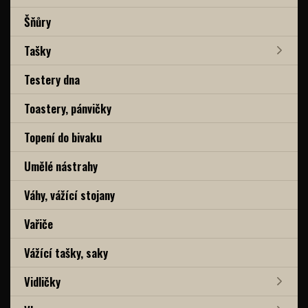
Šňůry
Tašky
Testery dna
Toastery, pánvičky
Topení do bivaku
Umělé nástrahy
Váhy, vážící stojany
Vařiče
Vážící tašky, saky
Vidličky