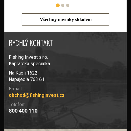
Všechny novinky skladem
RYCHLÝ KONTAKT
Fishing Invest s.r.o.
Kaprařská speciálka
Na Kapli 1622
Napajedla 763 61
E-mail:
obchod@fishinginvest.cz
Telefon:
800 400 110