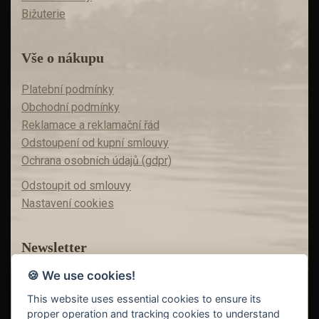
Bižuterie
Vše o nákupu
Platební podmínky
Obchodní podmínky
Reklamace a reklamační řád
Odstoupení od kupní smlouvy
Ochrana osobních údajů (gdpr)
Odstoupit od smlouvy
Nastavení cookies
Newsletter
🍪 We use cookies!
Máte zájem o akční nabídky?
Teď už vám nic neunikne!
This website uses essential cookies to ensure its
proper operation and tracking cookies to understand