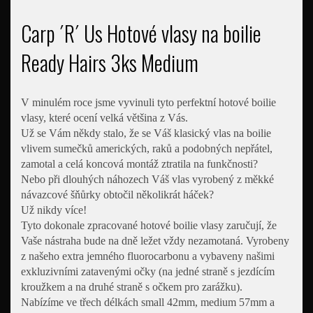
Carp ´R´ Us Hotové vlasy na boilie
Ready Hairs 3ks Medium
V minulém roce jsme vyvinuli tyto perfektní hotové boilie
vlasy, které ocení velká většina z Vás.
Už se Vám někdy stalo, že se Váš klasický vlas na boilie
vlivem sumečků amerických, raků a podobných nepřátel,
zamotal a celá koncová montáž ztratila na funkčnosti?
Nebo při dlouhých náhozech Váš vlas vyrobený z měkké
návazcové šňůrky obtočil několikrát háček?
Už nikdy více!
Tyto dokonale zpracované hotové boilie vlasy zaručují, že
Vaše nástraha bude na dně ležet vždy nezamotaná. Vyrobeny
z našeho extra jemného fluorocarbonu a vybaveny našimi
exkluzivními zatavenými očky (na jedné straně s jezdícím
kroužkem a na druhé straně s očkem pro zarážku).
Nabízíme ve třech délkách small 42mm, medium 57mm a