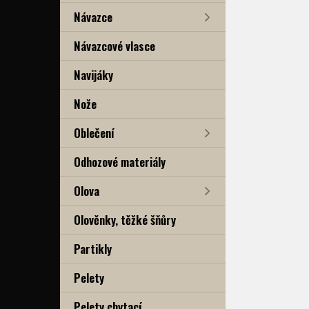
Návazce
Návazcové vlasce
Navijáky
Nože
Oblečení
Odhozové materiály
Olova
Olověnky, těžké šňůry
Partikly
Pelety
Pelety chytací