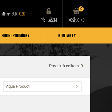
0
Měna:
EUR
CZK
PŘIHLÁŠENÍ
KOŠÍK
0 KČ
CHODNÍ PODMÍNKY
KONTAKTY
Produktů celkem:
0
Aqua Product