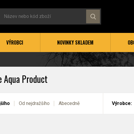
VÝROBCI
NOVINKY SKLADEM
OB
e Aqua Product
jšího
Od nejdražšího
Abecedně
Výrobce: