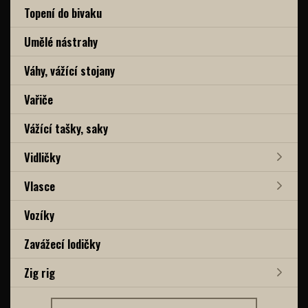
Topení do bivaku
Umělé nástrahy
Váhy, vážící stojany
Vařiče
Vážící tašky, saky
Vidličky
Vlasce
Vozíky
Zavážecí lodičky
Zig rig