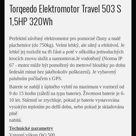
Torqeedo Elektromotor Travel 503 S
1,5HP 320Wh
Perfektní závěsný elektromotor pro pomocné čluny a malé
plachetnice (do 750kg). Velmi lehký, ale silný a efektivní. Je
lehké jej rozložit na tři části a poté v několika jednoduchých
krocích znovu složit a namontovat.Je vodotěsný (Norma IP
67 - motor může být pomořený do metrové hloubky po dobu
šedesáti minut bez jakéhokoliv poškození). Je vybavený
palubním počítačem s GPS.
Baterie se nabíjí z úplného vybití na maximum v rozmezí od
9 do 15 hodin (záleží na typu baterie). Životnost baterie je 6-
10 let. Stárnutí se zrychluje, pokud je baterie vystavována
vysokým teplotám po delší dobu, nebo pokud je skladována
plně
nabitá.
Technické parametry
Vstupní výkon (W) 500