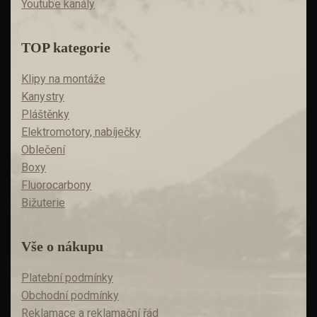
Youtube kanály
TOP kategorie
Klipy na montáže
Kanystry
Pláštěnky
Elektromotory, nabíječky
Oblečení
Boxy
Fluorocarbony
Bižuterie
Vše o nákupu
Platební podmínky
Obchodní podmínky
Reklamace a reklamační řád