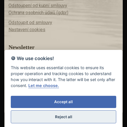
Odstoupení od kupní smlouvy
Ochrana osobních údajů (gdpr)
Odstoupit od smlouvy
Nastavení cookies
Newsletter
🍪 We use cookies!
Máte zájem o akční nabídky?
Teď už vám nic neunikne!
This website uses essential cookies to ensure its
proper operation and tracking cookies to understand
how you interact with it. The latter will be set only after
consent.
Let me choose.
Odeslat
Accept all
Reject all
© Copyright 2018 - 2026
FISHING INVEST s.r.o. | partner
CARP
DREAM