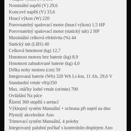
Nominální napětí (V) 29,6
Koncové napětí (V) 33,6
Hnací výkon (W) 220
Porovnatelný spalovací motor (hnací výkon) 1,5 HP
Porovnatelný spalovací motor (statický tah) 2 HP
Maximální celková efektivita (%) 44
Statický tah (LBS) 40
Celková hmotnost (kg) 12,7
Hmotnost motoru bez baterie (kg) 8,9
Hmotnost zabudované baterie (kg) 4,0
Délka nohy motoru (cm) 59
Integrovaná baterie (Wh) 320 Wh Li-Ion, 11 Ah, 29,6 V
Standardní vrtule v8/p350
Max. otáčky lodní vrtule (ot/min) 700
Ovládání Na páce
Řízení 360 stupňů s aretací
Výklopný systém Manuální + ochrana při najetí na dno
Plynulý akcelerátor Ano
Trimovací systém Manuální, 4 polohy
Integrovaný palubní počítač s kontrolním displejem Ano