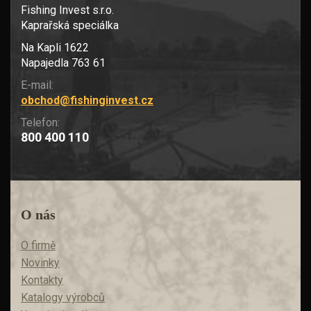
Fishing Invest s.r.o.
Kaprařská speciálka
Na Kapli 1622
Napajedla 763 61
E-mail:
obchod@fishinginvest.cz
Telefon:
800 400 110
O nás
O firmě
Novinky
Kontakty
Katalogy výrobců