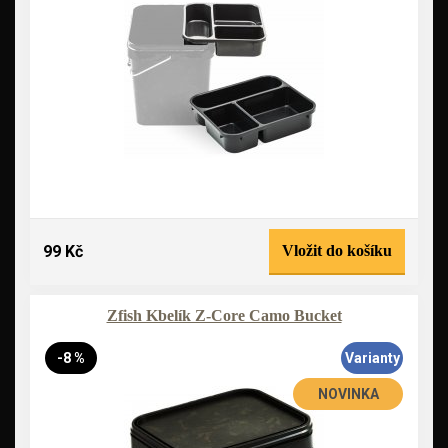
99 Kč
Vložit do košíku
Zfish Kbelík Z-Core Camo Bucket
-8 %
Varianty
NOVINKA