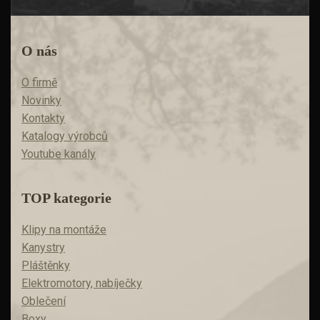
O nás
O firmě
Novinky
Kontakty
Katalogy výrobců
Youtube kanály
TOP kategorie
Klipy na montáže
Kanystry
Pláštěnky
Elektromotory, nabíječky
Oblečení
Boxy