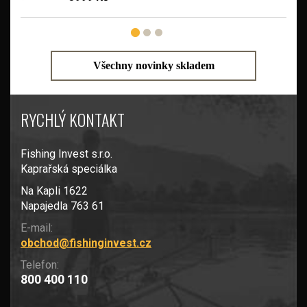
Všechny novinky skladem
RYCHLÝ KONTAKT
Fishing Invest s.r.o.
Kaprařská speciálka
Na Kapli 1622
Napajedla 763 61
E-mail:
obchod@fishinginvest.cz
Telefon:
800 400 110