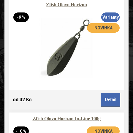
Zfish Olovo Horizon
-9 %
Varianty
NOVINKA
od 32 Kč
Detail
Zfish Olovo Horizon In-Line 100g
-10 %
NOVINKA