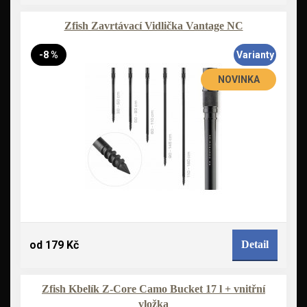
Zfish Zavrtávací Vidlička Vantage NC
-8 %
Varianty
NOVINKA
od 179 Kč
Detail
Zfish Kbelík Z-Core Camo Bucket 17 l + vnitřní
vložka