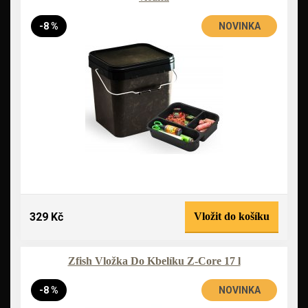
-8 %
NOVINKA
329 Kč
Vložit do košíku
Zfish Vložka Do Kbelíku Z-Core 17 l
-8 %
NOVINKA