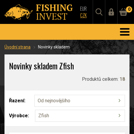
EUR
0
CZK
Úvodní strana
Novinky skladem
Novinky skladem Zfish
Produktů celkem:
18
Řazení:
Od nejnovějšího
Výrobce:
Zfish