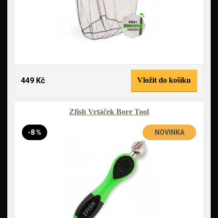
449 Kč
Vložit do košíku
Zfish Vrtáček Bore Tool
-8 %
NOVINKA