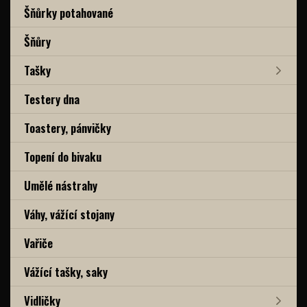
Šňůrky potahované
Šňůry
Tašky
Testery dna
Toastery, pánvičky
Topení do bivaku
Umělé nástrahy
Váhy, vážící stojany
Vařiče
Vážící tašky, saky
Vidličky