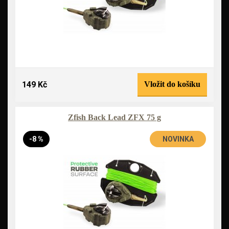
149 Kč
Vložit do košíku
Zfish Back Lead ZFX 75 g
-8 %
NOVINKA