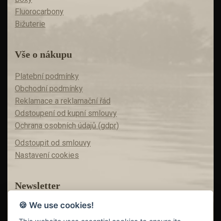
Fluorocarbony
Bižuterie
Vše o nákupu
Platební podmínky
Obchodní podmínky
Reklamace a reklamační řád
Odstoupení od kupní smlouvy
Ochrana osobních údajů (gdpr)
Odstoupit od smlouvy
Nastavení cookies
Newsletter
🍪 We use cookies!
Máte zájem o akční nabídky?
Teď už vám nic neunikne!