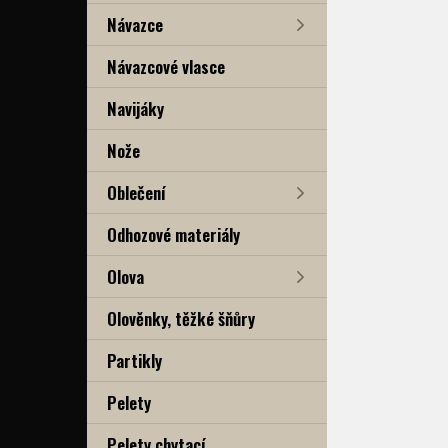
Návazce
Návazcové vlasce
Navijáky
Nože
Oblečení
Odhozové materiály
Olova
Olověnky, těžké šňůry
Partikly
Pelety
Pelety chytací