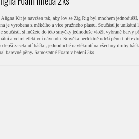
Aligna Foam hnědá 2ks
ligna Kit je navržen tak, aby lov se Zig Rig byl mnohem jednodušší, s
a je vyrobena z měkčího a více pružného plastu. Součástí je unikátní
 je součástí, si můžete do této smyčky jednoduše vložit vybrané barvy p
ginální a velmi efektivní návnadu. Smyčka perfektně udrží pěnu i při 
pro lepší zaseknutí háčku, jednoduché navléknutí na všechny druhy háč
ual barevné pěny. Samostatné Foam v balení 3ks