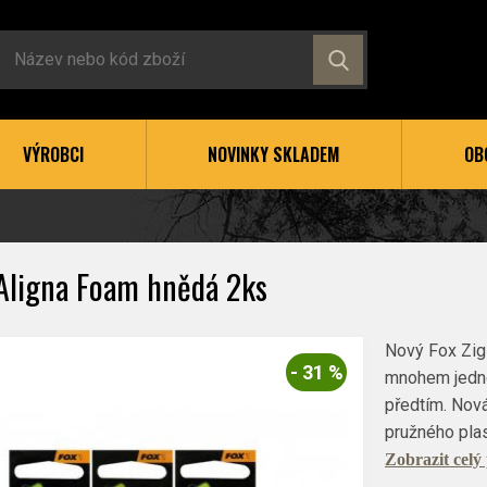
VÝROBCI
NOVINKY SKLADEM
OB
 Aligna Foam hnědá 2ks
Nový Fox Zig 
- 31 %
mnohem jednod
předtím. Nová
pružného pla
Zobrazit celý