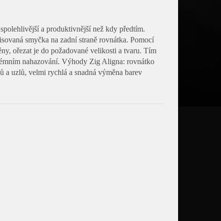
polehlivější a produktivnější než kdy předtím.
 lisovaná smyčka na zadní straně rovnátka. Pomocí
ěny, ořezat je do požadované velikosti a tvaru. Tím
extrémním nahazování. Výhody Zig Aligna: rovnátko
ků a uzlů, velmi rychlá a snadná výměna barev