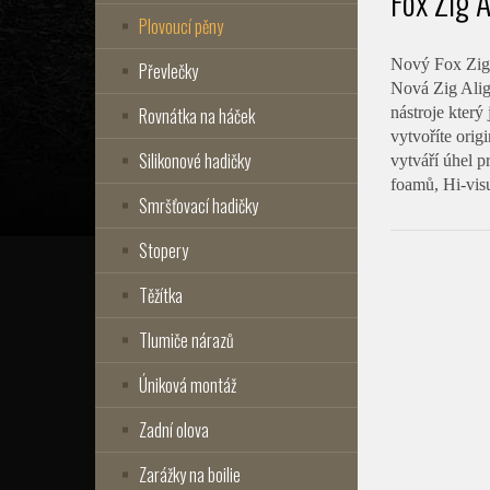
Fox Zig 
Plovoucí pěny
Nový Fox Zig A
Převlečky
Nová Zig Align
Rovnátka na háček
nástroje který
vytvoříte ori
Silikonové hadičky
vytváří úhel 
foamů, Hi-vis
Smršťovací hadičky
Stopery
Těžítka
Tlumiče nárazů
Úniková montáž
Zadní olova
Zarážky na boilie