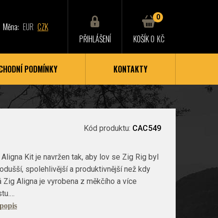
0
Měna:
EUR
CZK
PŘIHLÁŠENÍ
KOŠÍK
0 KČ
CHODNÍ PODMÍNKY
KONTAKTY
Kód produktu:
CAC549
Aligna Kit je navržen tak, aby lov se Zig Rig byl
ušší, spolehlivější a produktivnější než kdy
 Zig Aligna je vyrobena z měkčího a více
stu.…
 popis