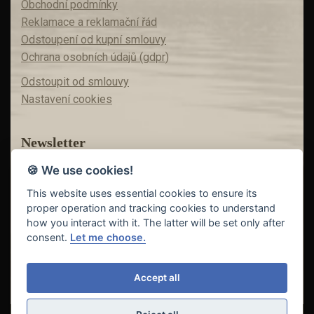
Obchodní podmínky
Reklamace a reklamační řád
Odstoupení od kupní smlouvy
Ochrana osobních údajů (gdpr)
Odstoupit od smlouvy
Nastavení cookies
Newsletter
🍪 We use cookies!
Máte zájem o akční nabídky?
Teď už vám nic neunikne!
This website uses essential cookies to ensure its
proper operation and tracking cookies to understand
how you interact with it. The latter will be set only after
consent.
Let me choose.
Odeslat
Accept all