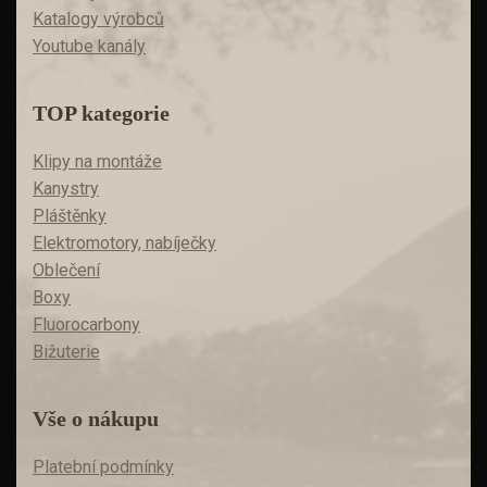
Katalogy výrobců
Youtube kanály
TOP kategorie
Klipy na montáže
Kanystry
Pláštěnky
Elektromotory, nabíječky
Oblečení
Boxy
Fluorocarbony
Bižuterie
Vše o nákupu
Platební podmínky