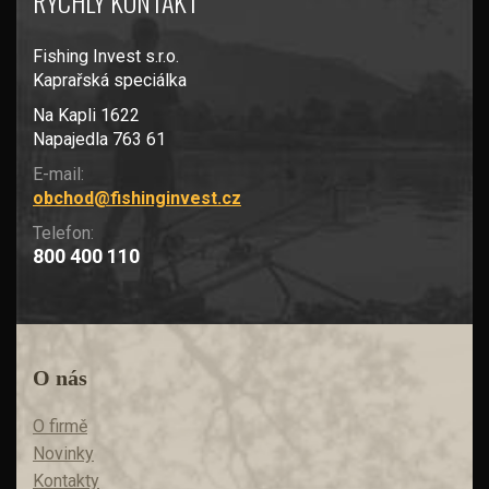
RYCHLÝ KONTAKT
Fishing Invest s.r.o.
Kaprařská speciálka
Na Kapli 1622
Napajedla 763 61
E-mail:
obchod@fishinginvest.cz
Telefon:
800 400 110
O nás
O firmě
Novinky
Kontakty