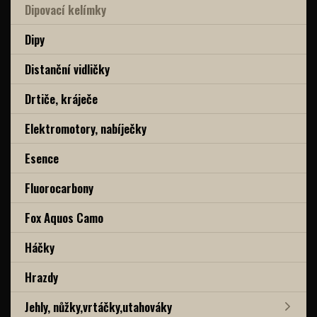
Dipovací kelímky
Dipy
Distanční vidličky
Drtiče, kráječe
Elektromotory, nabíječky
Esence
Fluorocarbony
Fox Aquos Camo
Háčky
Hrazdy
Jehly, nůžky,vrtáčky,utahováky