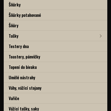
Šňůrky
Šňůrky potahované
Šňůry
Tašky
Testery dna
Toastery, pánvičky
Topení do bivaku
Umělé nástrahy
Váhy, vážící stojany
Vařiče
Vážící tašky, saky