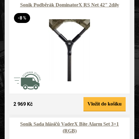
Sonik Podběrák DominatorX RS Net 42" 2díly
-8 %
2 969 Kč
Vložit do košíku
Sonik Sada hlásičů VaderX Bite Alarm Set 3+1
(RGB)