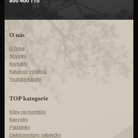
800 400 110
O nás
O firmě
Novinky
Kontakty
Katalogy výrobců
Youtube kanály
TOP kategorie
Klipy na montáže
Kanystry
Pláštěnky
Elektromotory, nabíječky