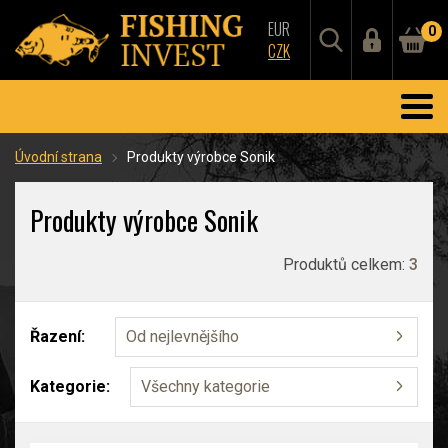
EUR
0
CZK
Úvodní strana
Produkty výrobce Sonik
Produkty výrobce Sonik
Produktů celkem:
3
Řazení:
Od nejlevnějšího
Kategorie:
Všechny kategorie