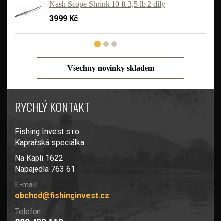
Nash Scope Shrink 10 ft 3,5 lb 2 díly
3999 Kč
Všechny novinky skladem
RYCHLÝ KONTAKT
Fishing Invest s.r.o.
Kaprařská speciálka
Na Kapli 1622
Napajedla 763 61
E-mail:
obchod@fishinginvest.cz
Telefon: