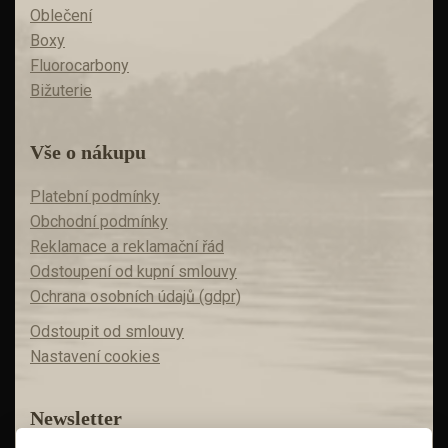
Oblečení
Boxy
Fluorocarbony
Bižuterie
Vše o nákupu
Platební podmínky
Obchodní podmínky
Reklamace a reklamační řád
Odstoupení od kupní smlouvy
Ochrana osobních údajů (gdpr)
Odstoupit od smlouvy
Nastavení cookies
Newsletter