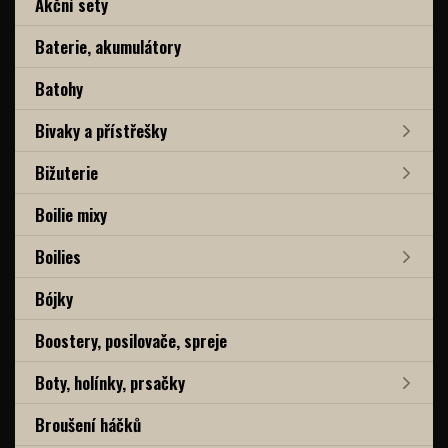
Akční sety
Baterie, akumulátory
Batohy
Bivaky a přístřešky
Bižuterie
Boilie mixy
Boilies
Bójky
Boostery, posilovače, spreje
Boty, holínky, prsačky
Broušení háčků