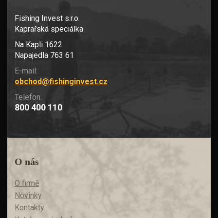
Fishing Invest s.r.o.
Kaprařská speciálka
Na Kapli 1622
Napajedla 763 61
E-mail:
obchod@fishinginvest.cz
Telefon:
800 400 110
O nás
O firmě
Novinky
Kontakty