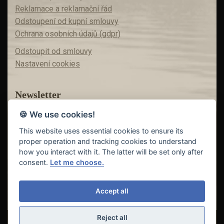
Reklamace a reklamační řád
Odstoupení od kupní smlouvy
Ochrana osobních údajů (gdpr)
Odstoupit od smlouvy
Nastavení cookies
Newsletter
🍪 We use cookies!
Máte zájem o akční nabídky?
Teď už vám nic neunikne!
This website uses essential cookies to ensure its
proper operation and tracking cookies to understand
how you interact with it. The latter will be set only after
consent.
Let me choose.
Odeslat
Accept all
Reject all