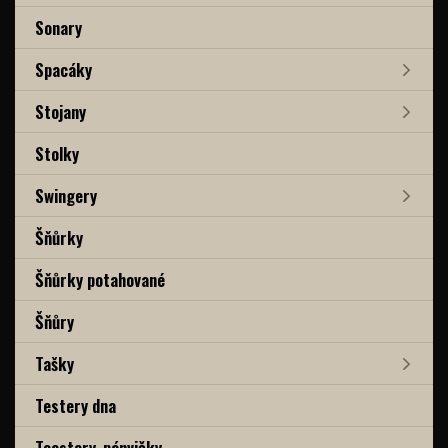
Sonary
Spacáky
Stojany
Stolky
Swingery
Šňůrky
Šňůrky potahované
Šňůry
Tašky
Testery dna
Toastery, pánvičky