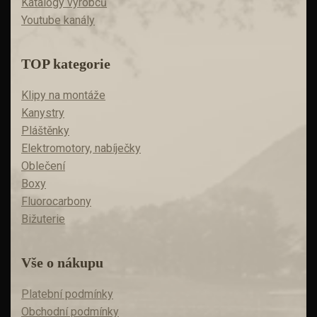
Katalogy výrobců
Youtube kanály
TOP kategorie
Klipy na montáže
Kanystry
Pláštěnky
Elektromotory, nabíječky
Oblečení
Boxy
Fluorocarbony
Bižuterie
Vše o nákupu
Platební podmínky
Obchodní podmínky