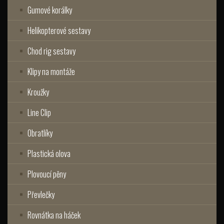
Gumové korálky
Helikopterové sestavy
Chod rig sestavy
Klipy na montáže
Kroužky
Line Clip
Obratlíky
Plastická olova
Plovoucí pěny
Převlečky
Rovnátka na háček