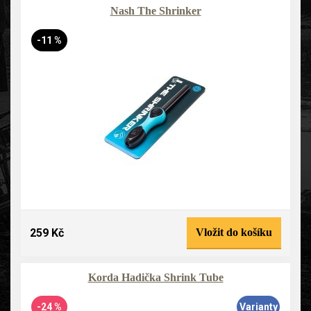
Nash The Shrinker
-11 %
259 Kč
Vložit do košíku
Korda Hadička Shrink Tube
-24 %
Varianty