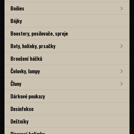
Boilies
Bójky
Boostery, posilovače, spreje
Boty, holínky, prsačky
Broušení háčků
Čelovky, lampy
Čluny
Dárkové poukazy
Desinfekce
Deštníky
Dipovací kelímky