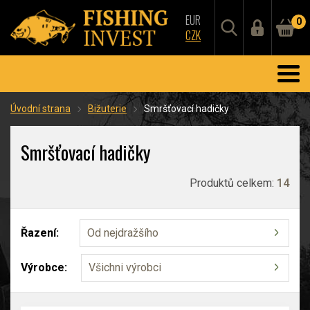
EUR
0
CZK
Úvodní strana
Bižuterie
Smršťovací hadičky
Smršťovací hadičky
Produktů celkem:
14
Řazení:
Od nejdražšího
Výrobce:
Všichni výrobci