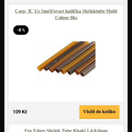
Carp ´R´ Us Smršťovací hadička Shrinktube Multi
Colour 8ks
-8 %
109 Kč
Vložit do košíku
Fox Edges Shrink Tube Khaki 1,4-0,6mm