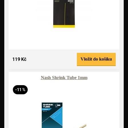
119 Kč
Vložit do košíku
Nash Shrink Tube 1mm
-11 %