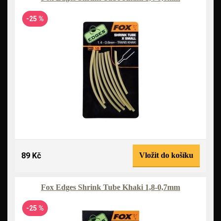
-25 %
89 Kč
Vložit do košíku
Fox Edges Shrink Tube Khaki 1,8-0,7mm
-25 %