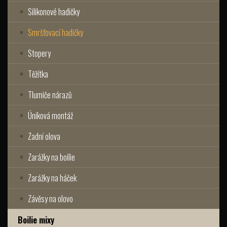
Silikonové hadičky
Smršťovací hadičky
Stopery
Těžítka
Tlumiče nárazů
Úniková montáž
Zadní olova
Zarážky na boilie
Zarážky na háček
Závěsy na olovo
Boilie mixy