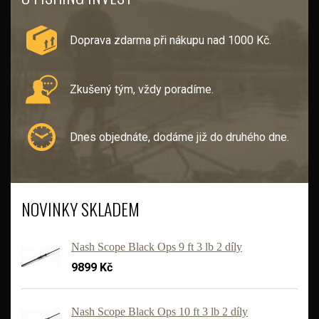
Doprava zdarma při nákupu nad 1000 Kč.
Zkušený tým, vždy poradíme.
Dnes objednáte, dodáme již do druhého dne.
NOVINKY SKLADEM
Nash Scope Black Ops 9 ft 3 lb 2 díly
9899 Kč
Nash Scope Black Ops 10 ft 3 lb 2 díly