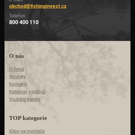
obchod@fishinginvest.cz
Telefon:
800 400 110
O nás
O firmě
Novinky
Kontakty
Katalogy výrobců
Youtube kanály
TOP kategorie
Klipy na montáže