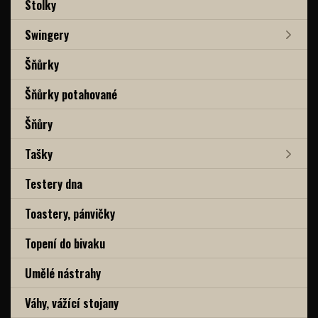
Stolky
Swingery
Šňůrky
Šňůrky potahované
Šňůry
Tašky
Testery dna
Toastery, pánvičky
Topení do bivaku
Umělé nástrahy
Váhy, vážící stojany