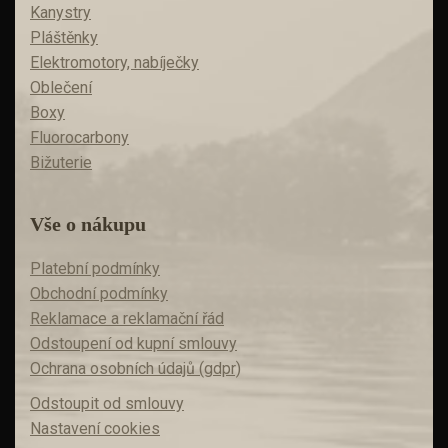
Kanystry
Pláštěnky
Elektromotory, nabíječky
Oblečení
Boxy
Fluorocarbony
Bižuterie
Vše o nákupu
Platební podmínky
Obchodní podmínky
Reklamace a reklamační řád
Odstoupení od kupní smlouvy
Ochrana osobních údajů (gdpr)
Odstoupit od smlouvy
Nastavení cookies