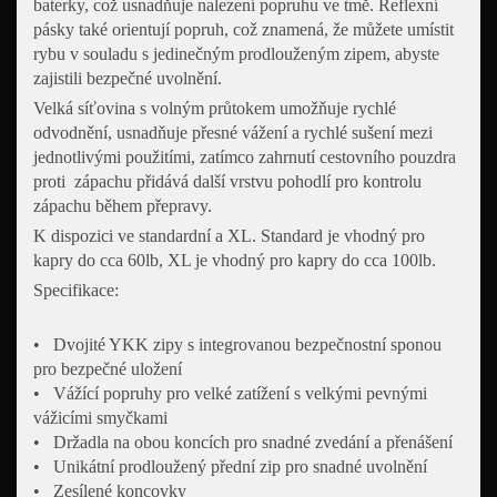
baterky, což usnadňuje nalezení popruhu ve tmě. Reflexní
pásky také orientují popruh, což znamená, že můžete umístit
rybu v souladu s jedinečným prodlouženým zipem, abyste
zajistili bezpečné uvolnění.
Velká síťovina s volným průtokem umožňuje rychlé
odvodnění, usnadňuje přesné vážení a rychlé sušení mezi
jednotlivými použitími, zatímco zahrnutí cestovního pouzdra
proti zápachu přidává další vrstvu pohodlí pro kontrolu
zápachu během přepravy.
K dispozici ve standardní a XL. Standard je vhodný pro
kapry do cca 60lb, XL je vhodný pro kapry do cca 100lb.
Specifikace:
• Dvojité YKK zipy s integrovanou bezpečnostní sponou
pro bezpečné uložení
• Vážící popruhy pro velké zatížení s velkými pevnými
vážicími smyčkami
• Držadla na obou koncích pro snadné zvedání a přenášení
• Unikátní prodloužený přední zip pro snadné uvolnění
• Zesílené koncovky