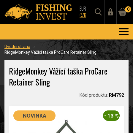
EUR
0
CZK
Úvodní strana
RidgeMonkey Vážící taška ProCare Retainer Sling
RidgeMonkey Vážící taška ProCare
Retainer Sling
Kód produktu:
RM792
NOVINKA
- 13 %