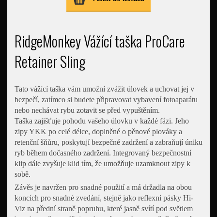
RidgeMonkey Vážící taška ProCare
Retainer Sling
Tato vážící taška vám umožní zvážit úlovek a uchovat jej v
bezpečí, zatímco si budete připravovat vybavení fotoaparátu
nebo nechávat rybu zotavit se před vypuštěním.
Taška zajišťuje pohodu vašeho úlovku v každé fázi. Jeho
zipy YKK po celé délce, doplněné o pěnové plováky a
retenční šňůru, poskytují bezpečné zadržení a zabraňují úniku
ryb během dočasného zadržení. Integrovaný bezpečnostní
klip dále zvyšuje klid tím, že umožňuje uzamknout zipy k
sobě.
Závěs je navržen pro snadné použití a má držadla na obou
koncích pro snadné zvedání, stejně jako reflexní pásky Hi-
Viz na přední straně popruhu, které jasně svítí pod světlem