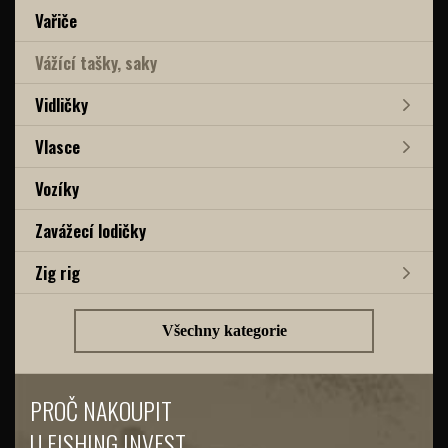
Vařiče
Vážící tašky, saky
Vidličky
Vlasce
Vozíky
Zavážecí lodičky
Zig rig
Všechny kategorie
PROČ NAKOUPIT
U FISHING INVEST