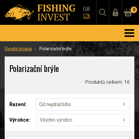
EUR
0
CZK
Úvodní strana
Polarizační brýle
Polarizační brýle
Produktů celkem:
16
Řazení:
Od nejdražšího
Výrobce:
Všichni výrobci