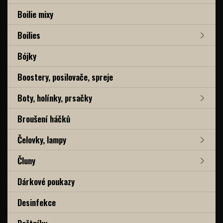
Boilie mixy
Boilies
Bójky
Boostery, posilovače, spreje
Boty, holínky, prsačky
Broušení háčků
Čelovky, lampy
Čluny
Dárkové poukazy
Desinfekce