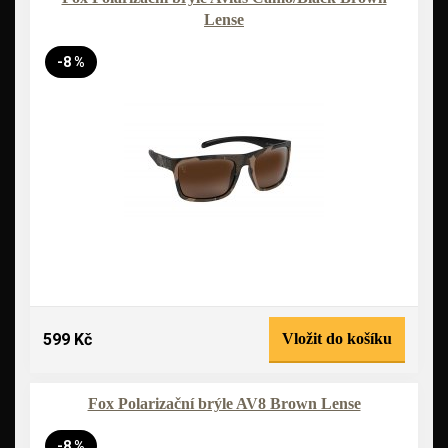
Lense
-8 %
599 Kč
Vložit do košíku
Fox Polarizační brýle AV8 Brown Lense
-8 %