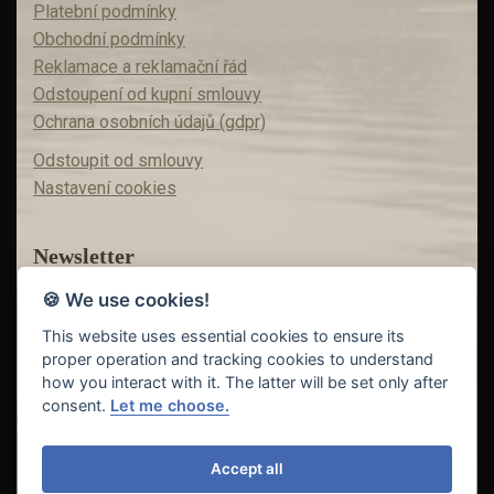
Platební podmínky
Obchodní podmínky
Reklamace a reklamační řád
Odstoupení od kupní smlouvy
Ochrana osobních údajů (gdpr)
Odstoupit od smlouvy
Nastavení cookies
Newsletter
🍪 We use cookies!
Máte zájem o akční nabídky?
Teď už vám nic neunikne!
This website uses essential cookies to ensure its
proper operation and tracking cookies to understand
how you interact with it. The latter will be set only after
consent.
Let me choose.
Odeslat
Accept all