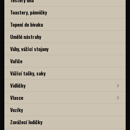
Testery dna
Toastery, pánvičky
Topení do bivaku
Umělé nástrahy
Váhy, vážící stojany
Vařiče
Vážící tašky, saky
Vidličky
Vlasce
Vozíky
Zavážecí lodičky