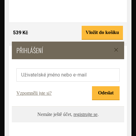
539 Kč
Vložit do košíku
PŘIHLÁŠENÍ
Korda Polarizační brýle Sunglasses
-21 %
Varianty
Vzpomněli jste si?
Nemáte ještě účet,
registrujte se
.