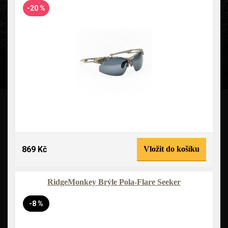
-20 %
869 Kč
Vložit do košíku
RidgeMonkey Brýle Pola-Flare Seeker
-8 %