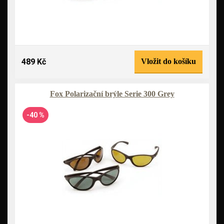
489 Kč
Vložit do košíku
Fox Polarizační brýle Serie 300 Grey
-40 %