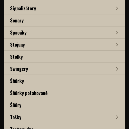
Signalizátory
Sonary
Spacáky
Stojany
Stolky
Swingery
Šňůrky
Šňůrky potahované
Šňůry
Tašky