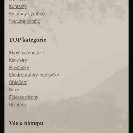
Kontakty
Katalogy výrobců
Youtube kanály
TOP kategorie
Klipy na montáže
Kanystry
Pláštěnky
Elektromotory, nabíječky
Oblečení
Boxy
Fluorocarbony
Bižuterie
Vše o nákupu