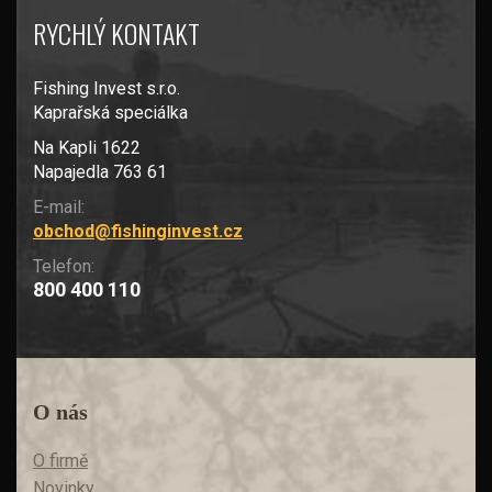
RYCHLÝ KONTAKT
Fishing Invest s.r.o.
Kaprařská speciálka
Na Kapli 1622
Napajedla 763 61
E-mail:
obchod@fishinginvest.cz
Telefon:
800 400 110
O nás
O firmě
Novinky