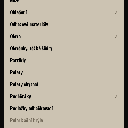
Nože
Oblečení
Odhozové materiály
Olova
Olověnky, těžké šňůry
Partikly
Pelety
Pelety chytací
Podběráky
Podložky odháčkovací
Polarizační brýle