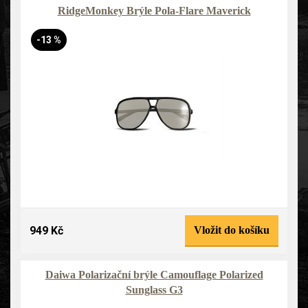
RidgeMonkey Brýle Pola-Flare Maverick
-13 %
949 Kč
Vložit do košíku
Daiwa Polarizační brýle Camouflage Polarized
Sunglass G3