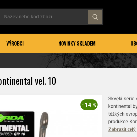
VÝROBCI
NOVINKY SKLADEM
OB
ntinental vel. 10
Skvělá série
- 14 %
kontinental b
těžkých evrop
produkce Kor
Zobrazit celý