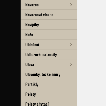
Návazce
Návazcové vlasce
Navijáky
Nože
Oblečení
Odhozové materiály
Olova
Olověnky, těžké šňůry
Partikly
Pelety
Pelety chytací