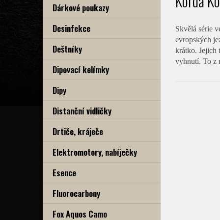
Korda Ko
Dárkové poukazy
Desinfekce
Skvělá série 
evropských jez
Deštníky
krátko. Jejich
vyhnutí. To z 
Dipovací kelímky
Dipy
Distanční vidličky
Drtiče, kráječe
Elektromotory, nabíječky
Esence
Fluorocarbony
Fox Aquos Camo