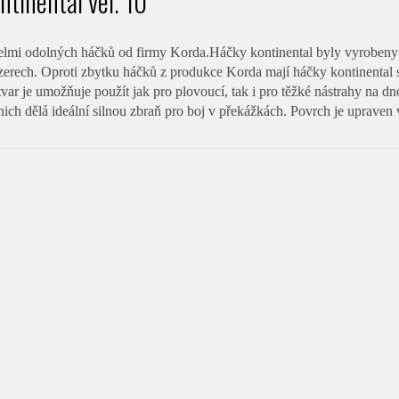
ntinental vel. 10
velmi odolných háčků od firmy Korda.Háčky kontinental byly vyrobeny
erech. Oproti zbytku háčků z produkce Korda mají háčky kontinental sil
 tvar je umožňuje použít jak pro plovoucí, tak i pro těžké nástrahy na d
nich dělá ideální silnou zbraň pro boj v překážkách. Povrch je uprave