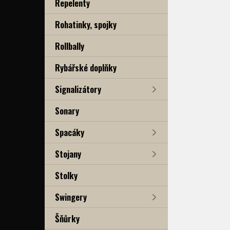
Repelenty
Rohatinky, spojky
Rollbally
Rybářské doplňky
Signalizátory
Sonary
Spacáky
Stojany
Stolky
Swingery
Šňůrky