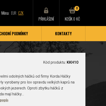
0
Měna:
EUR
CZK
PŘIHLÁŠENÍ
KOŠÍK
0 KČ
CHODNÍ PODMÍNKY
KONTAKTY
Kód produktu:
KKH10
 velmi odolných háčků od firmy Korda.Háčky
yly vyrobeny pro lov opravdu velkých kaprů na
ských jezerech. Oproti zbytku háčků z
da mají háčky…
 popis