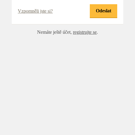
Vzpomněli jste si?
Nemáte ještě účet,
registrujte se
.