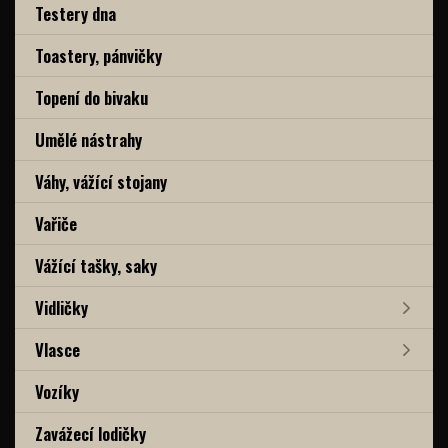
Testery dna
Toastery, pánvičky
Topení do bivaku
Umělé nástrahy
Váhy, vážící stojany
Vařiče
Vážící tašky, saky
Vidličky
Vlasce
Vozíky
Zavážecí lodičky