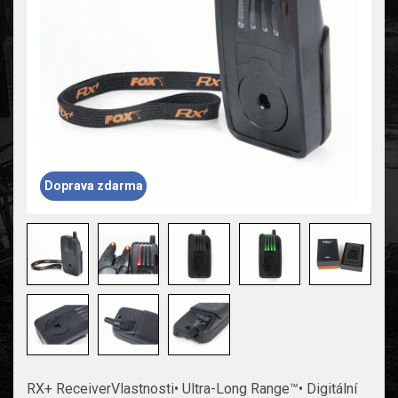
Doprava zdarma
RX+ ReceiverVlastnosti• Ultra-Long Range™• Digitální