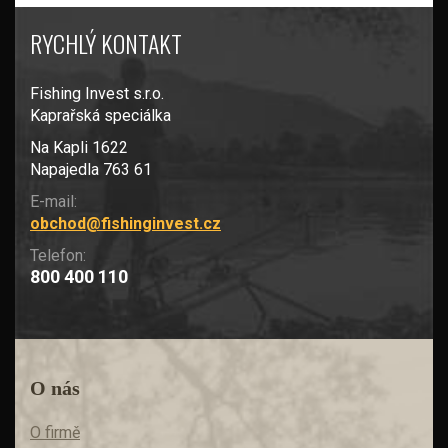
RYCHLÝ KONTAKT
Fishing Invest s.r.o.
Kaprařská speciálka
Na Kapli 1622
Napajedla 763 61
E-mail:
obchod@fishinginvest.cz
Telefon:
800 400 110
O nás
O firmě