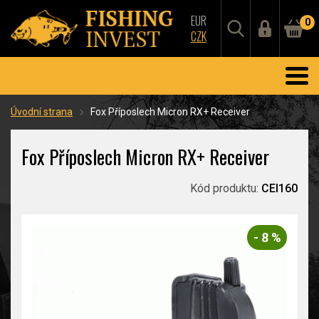
EUR
0
CZK
Úvodní strana
Fox Příposlech Micron RX+ Receiver
Fox Příposlech Micron RX+ Receiver
Kód produktu:
CEI160
- 8 %