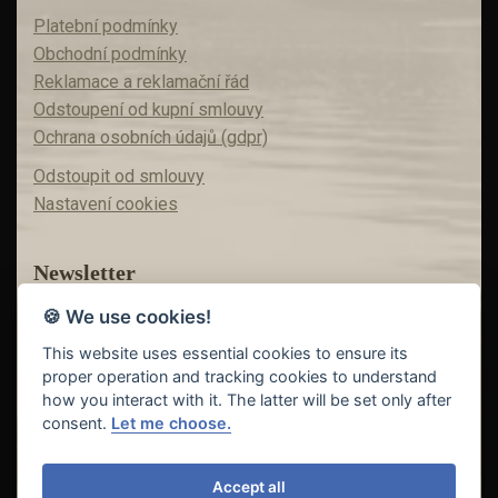
Platební podmínky
Obchodní podmínky
Reklamace a reklamační řád
Odstoupení od kupní smlouvy
Ochrana osobních údajů (gdpr)
Odstoupit od smlouvy
Nastavení cookies
Newsletter
🍪 We use cookies!
Máte zájem o akční nabídky?
Teď už vám nic neunikne!
This website uses essential cookies to ensure its
proper operation and tracking cookies to understand
how you interact with it. The latter will be set only after
consent.
Let me choose.
Odeslat
Accept all