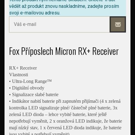
vědět až produkt znovu naskladníme, zadejte prosím
svoji e-mailovou adresu.
Fox Příposlech Micron RX+ Receiver
RX+ Receiver
Vlastnosti
• Ultra-Long Range™
• Digitální obvody
• Signalizace slabé baterie
• Indikátor nabití baterie při zapnutém přijímači (4 x zelená
kontrolka LED signalizuje plné/ částečně plné baterie, 3x
zelená LED dioda – lehce vybité baterie, které ještě
nepotřebují vyměnit, 2 x oranžová LED indikuje, že baterie
mají nízký stav, 1 x červená LED dioda indikuje, že baterie
jsou vybité a potřebují vyměnit)