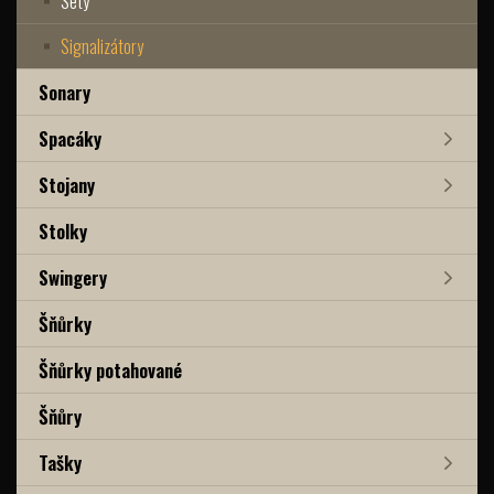
Sety
Signalizátory
Sonary
Spacáky
Stojany
Stolky
Swingery
Šňůrky
Šňůrky potahované
Šňůry
Tašky