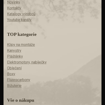
Novinky
Kontakty
Katalogy výrobců
Youtube kanály
TOP kategorie
Klipy na montáže
Kanystry
Pláštěnky
Elektromotory, nabíječky
Oblečení
Boxy
Fluorocarbony
Bižuterie
Vše o nákupu