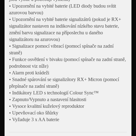
• Upozornění na vybité baterie (LED diody budou svítit
azurovou barvou)
• Upozornění na vybité baterie signalizátrů (pokud je RX+
signalizátor nastaven na indikování nízkého stavu baterie,
změní barvu signalizace na příposlechu u daného
signalizátoru na azurovou)
• Signalizace pomocí vibrací (pomocí spínače na zadní
straně)
• Funkce osvětlení v bivaku (pomocí spínače na zadní straně,
podrobnost viz níže)
• Alarm proti krádeži
• Snadné spárování se signalizítory RX+ Micron (pomocí
přepínače na zadní straně)
• Indikátory LED s technologií Colour Sync™
• Zapnuto/Vypnuto a nastavení hlasitosti
• Vysoce kvalitní kuželový reproduktor
• Upevňovací oko šňůrky
• Vyžaduje 3 x AA baterie