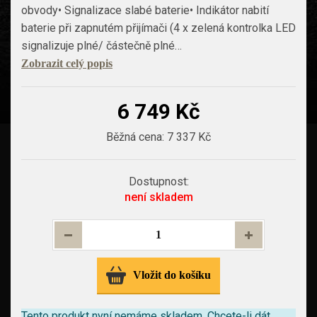
obvody• Signalizace slabé baterie• Indikátor nabití
baterie při zapnutém přijímači (4 x zelená kontrolka LED
signalizuje plné/ částečně plné…
Zobrazit celý popis
6 749 Kč
Běžná cena:
7 337 Kč
Dostupnost:
není skladem
Vložit do košíku
Tento produkt nyní nemáme skladem.
Chcete-li dát