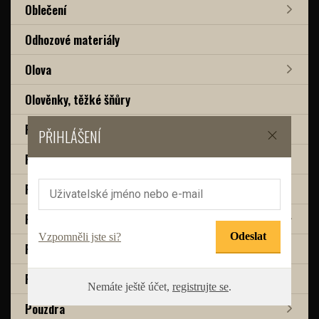
Oblečení
Odhozové materiály
Olova
Olověnky, těžké šňůry
Partikly
PŘIHLÁŠENÍ
Pelety
Pelety chytací
Podběráky
Vzpomněli jste si?
Podložky odháčkovací
Polarizační brýle
Nemáte ještě účet,
registrujte se
.
Pouzdra