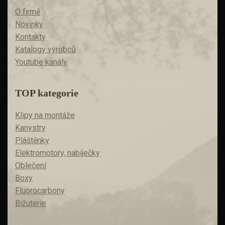
O firmě
Novinky
Kontakty
Katalogy výrobců
Youtube kanály
TOP kategorie
Klipy na montáže
Kanystry
Pláštěnky
Elektromotory, nabíječky
Oblečení
Boxy
Fluorocarbony
Bižuterie