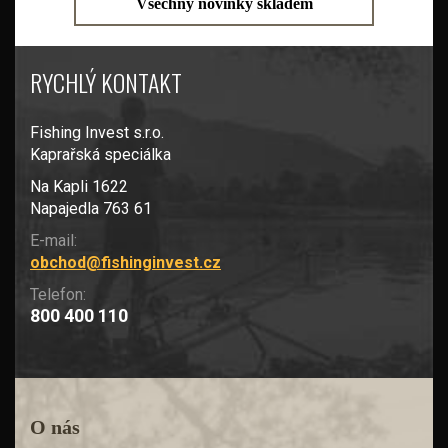
Všechny novinky skladem
RYCHLÝ KONTAKT
Fishing Invest s.r.o.
Kaprařská speciálka
Na Kapli 1622
Napajedla 763 61
E-mail:
obchod@fishinginvest.cz
Telefon:
800 400 110
O nás