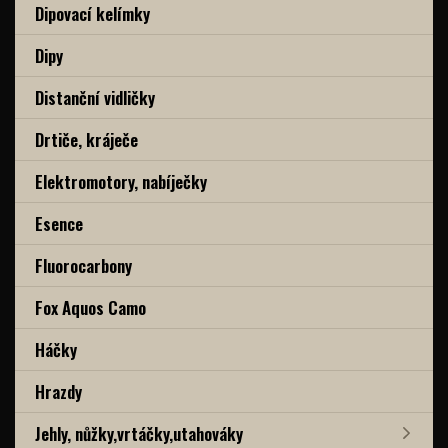
Dipovací kelímky
Dipy
Distanční vidličky
Drtiče, kráječe
Elektromotory, nabíječky
Esence
Fluorocarbony
Fox Aquos Camo
Háčky
Hrazdy
Jehly, nůžky,vrtáčky,utahováky