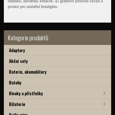
ramínko, stavitelný zobáček, 42 gramové posuvné závaží a
prostor pro umístění betalightu.
Kategorie produktů
Adaptory
Akční sety
Baterie, akumulátory
Batohy
Bivaky a přístřešky
Bižuterie
Boilie mixy