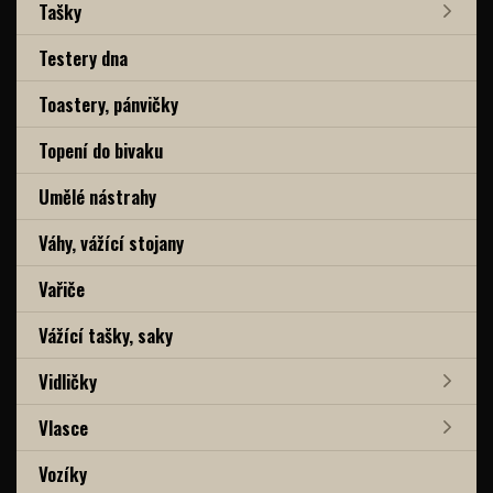
Tašky
Testery dna
Toastery, pánvičky
Topení do bivaku
Umělé nástrahy
Váhy, vážící stojany
Vařiče
Vážící tašky, saky
Vidličky
Vlasce
Vozíky