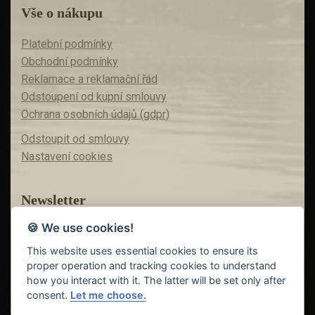
Vše o nákupu
Platební podmínky
Obchodní podmínky
Reklamace a reklamační řád
Odstoupení od kupní smlouvy
Ochrana osobních údajů (gdpr)
Odstoupit od smlouvy
Nastavení cookies
Newsletter
🍪 We use cookies!
Máte zájem o akční nabídky?
Teď už vám nic neunikne!
This website uses essential cookies to ensure its
proper operation and tracking cookies to understand
how you interact with it. The latter will be set only after
consent.
Let me choose.
Odeslat