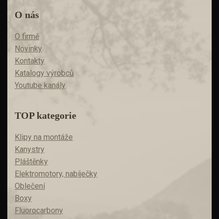
O nás
O firmě
Novinky
Kontakty
Katalogy výrobců
Youtube kanály
TOP kategorie
Klipy na montáže
Kanystry
Pláštěnky
Elektromotory, nabíječky
Oblečení
Boxy
Fluorocarbony