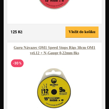
125 Kč
Vložit do košíku
Guru Návazec QM1 Speed Stops Rigs 38cm QM1
vel.12 + N-Gauge 0,22mm 8ks
-30 %