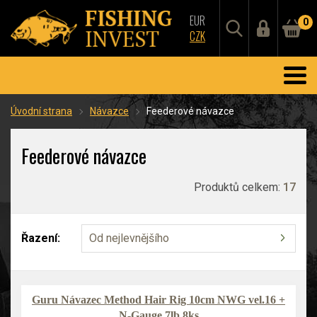
EUR
0
CZK
Úvodní strana
Návazce
Feederové návazce
Feederové návazce
Produktů celkem:
17
Řazení:
Od nejlevnějšího
Guru Návazec Method Hair Rig 10cm NWG vel.16 +
N-Gauge 7lb 8ks