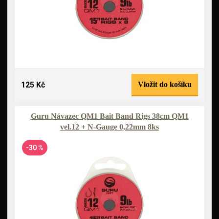
125 Kč
Vložit do košíku
Guru Návazec QM1 Bait Band Rigs 38cm QM1
vel.12 + N-Gauge 0,22mm 8ks
-30 %