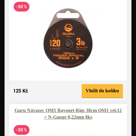
-30 %
125 Kč
Vložit do košíku
Guru Návazec QM1 Bayonet Rigs 38cm QM1 vel.12
+ N-Gauge 0,22mm 8ks
-30 %