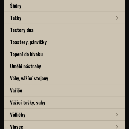
Šňůry
Tašky
Testery dna
Toastery, pánvičky
Topení do bivaku
Umělé nástrahy
Váhy, vážící stojany
Vařiče
Vážící tašky, saky
Vidličky
Vlasce