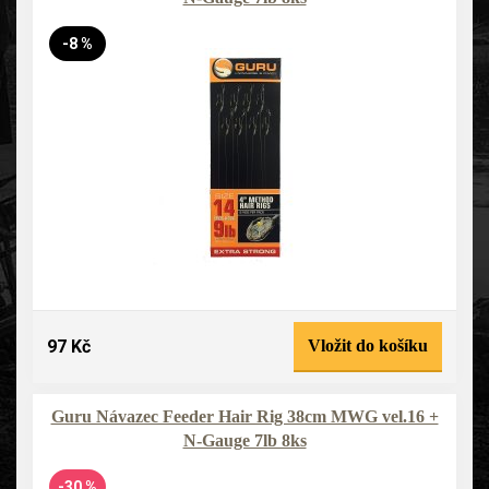
-8 %
97 Kč
Vložit do košíku
Guru Návazec Feeder Hair Rig 38cm MWG vel.16 +
N-Gauge 7lb 8ks
-30 %