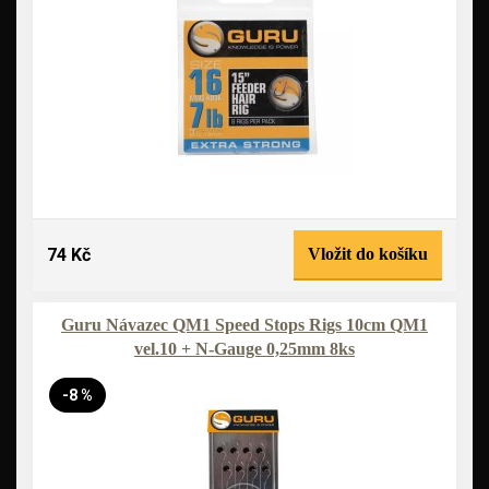
74 Kč
Vložit do košíku
Guru Návazec QM1 Speed Stops Rigs 10cm QM1
vel.10 + N-Gauge 0,25mm 8ks
-8 %