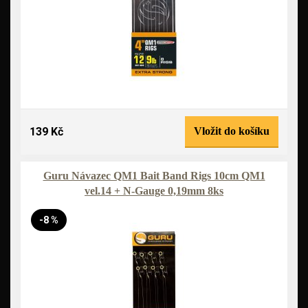
139 Kč
Vložit do košíku
Guru Návazec QM1 Bait Band Rigs 10cm QM1
vel.14 + N-Gauge 0,19mm 8ks
-8 %