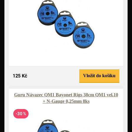
125 Kč
Vložit do košíku
Guru Návazec QM1 Bayonet Rigs 38cm QM1 vel.10
+ N-Gauge 0,25mm 8ks
-30 %