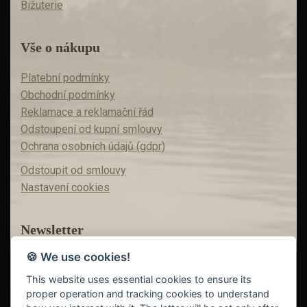
Bižuterie
Vše o nákupu
Platební podmínky
Obchodní podmínky
Reklamace a reklamační řád
Odstoupení od kupní smlouvy
Ochrana osobních údajů (gdpr)
Odstoupit od smlouvy
Nastavení cookies
Newsletter
🍪 We use cookies!
Máte zájem o akční nabídky?
Teď už vám nic neunikne!
This website uses essential cookies to ensure its
proper operation and tracking cookies to understand