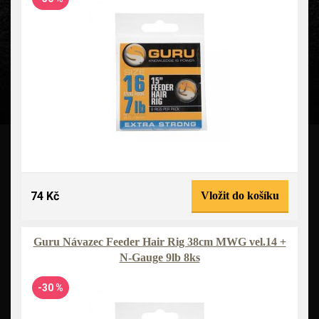
74 Kč
Vložit do košíku
Guru Návazec Feeder Hair Rig 38cm MWG vel.14 +
N-Gauge 9lb 8ks
-30 %