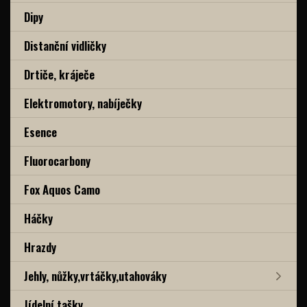
Dipy
Distanční vidličky
Drtiče, kráječe
Elektromotory, nabíječky
Esence
Fluorocarbony
Fox Aquos Camo
Háčky
Hrazdy
Jehly, nůžky,vrtáčky,utahováky
Jídelní tašky