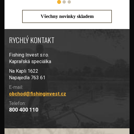
Všechny novinky skladem
RYCHLÝ KONTAKT
Fishing Invest s.r.o.
Kaprařská speciálka
Na Kapli 1622
Napajedla 763 61
E-mail:
obchod@fishinginvest.cz
Telefon:
800 400 110