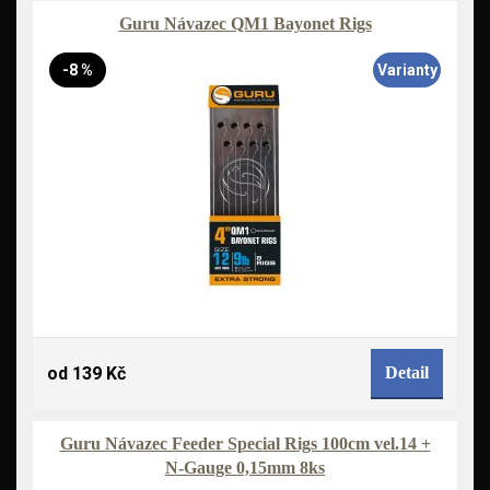
Guru Návazec QM1 Bayonet Rigs
-8 %
Varianty
od 139 Kč
Detail
Guru Návazec Feeder Special Rigs 100cm vel.14 +
N-Gauge 0,15mm 8ks