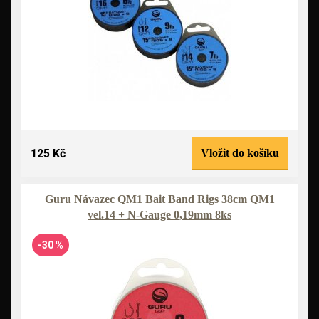
125 Kč
Vložit do košíku
Guru Návazec QM1 Bait Band Rigs 38cm QM1
vel.14 + N-Gauge 0,19mm 8ks
-30 %