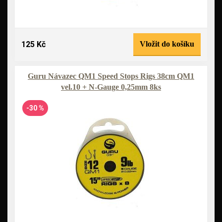
125 Kč
Vložit do košíku
Guru Návazec QM1 Speed Stops Rigs 38cm QM1
vel.10 + N-Gauge 0,25mm 8ks
-30 %