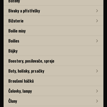
Batohy
Bivaky a přístřešky
Bižuterie
Boilie mixy
Boilies
Bójky
Boostery, posilovače, spreje
Boty, holínky, prsačky
Broušení háčků
Čelovky, lampy
Čluny