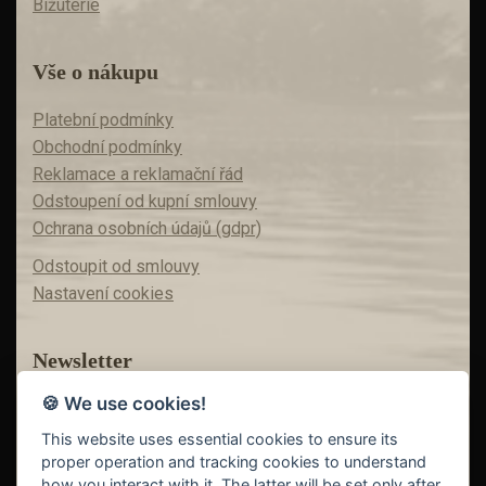
Bižuterie
Vše o nákupu
Platební podmínky
Obchodní podmínky
Reklamace a reklamační řád
Odstoupení od kupní smlouvy
Ochrana osobních údajů (gdpr)
Odstoupit od smlouvy
Nastavení cookies
Newsletter
🍪 We use cookies!
Máte zájem o akční nabídky?
Teď už vám nic neunikne!
This website uses essential cookies to ensure its
proper operation and tracking cookies to understand
how you interact with it. The latter will be set only after