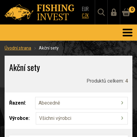
EUR
0
CZK
Úvodní strana
Akční sety
Akční sety
Produktů celkem:
4
Řazení:
Abecedně
Výrobce:
Všichni výrobci