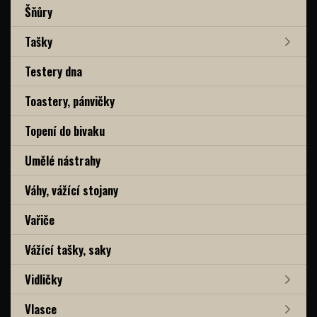
Šňůry
Tašky
Testery dna
Toastery, pánvičky
Topení do bivaku
Umělé nástrahy
Váhy, vážící stojany
Vařiče
Vážící tašky, saky
Vidličky
Vlasce